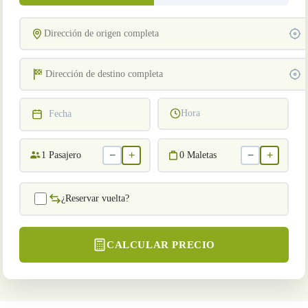
Hora
Fecha
−
+
−
+
1
Pasajero
0
Maletas
¿Reservar vuelta?
CALCULAR PRECIO