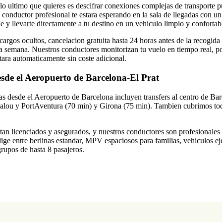
lo ultimo que quieres es descifrar conexiones complejas de transporte p
u conductor profesional te estara esperando en la sala de llegadas con un
e y llevarte directamente a tu destino en un vehiculo limpio y confortab
cargos ocultos, cancelacion gratuita hasta 24 horas antes de la recogida 
 la semana. Nuestros conductores monitorizan tu vuelo en tiempo real, po
ustara automaticamente sin coste adicional.
esde el Aeropuerto de Barcelona-El Prat
das desde el Aeropuerto de Barcelona incluyen transfers al centro de Bar
Salou y PortAventura (70 min) y Girona (75 min). Tambien cubrimos tod
tan licenciados y asegurados, y nuestros conductores son profesionales
Elige entre berlinas estandar, MPV espaciosos para familias, vehiculos ej
rupos de hasta 8 pasajeros.