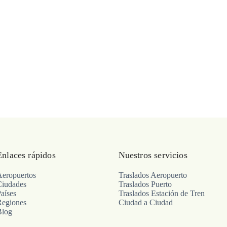
Enlaces rápidos
Nuestros servicios
Aeropuertos
Traslados Aeropuerto
Ciudades
Traslados Puerto
aíses
Traslados Estación de Tren
Regiones
Ciudad a Ciudad
Blog