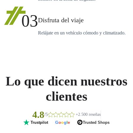
03
Disfruta del viaje
Relájate en un vehículo cómodo y climatizado.
Lo que dicen nuestros
clientes
4.8
/5
+2.500 reseñas
G
o
o
g
l
e
Trusted Shops
Trustpilot