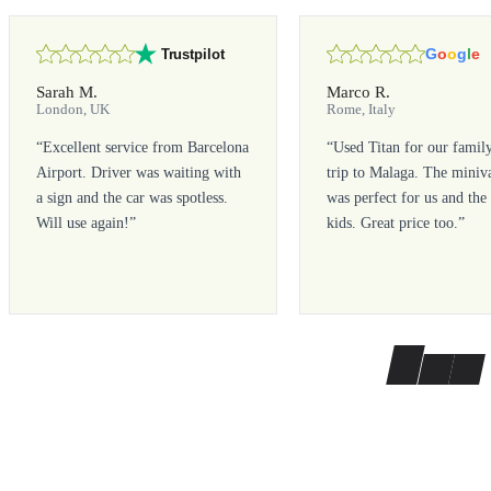
G
o
o
g
l
e
Trustpilot
Sarah M.
Marco R.
London, UK
Rome, Italy
“
Excellent service from Barcelona
“
Used Titan for our famil
Airport. Driver was waiting with
trip to Malaga. The miniv
a sign and the car was spotless.
was perfect for us and the
Will use again!
”
kids. Great price too.
”