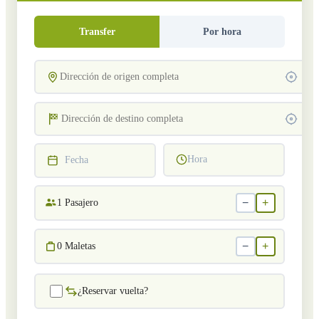
Transfer
Por hora
Hora
Fecha
−
+
1
Pasajero
−
+
0
Maletas
¿Reservar vuelta?