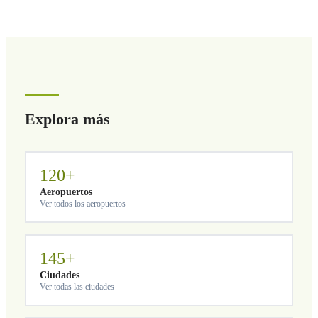
ajustará su horario según la hora real de llegada sin coste
adicional.
Explora más
120+
Aeropuertos
Ver todos los aeropuertos
145+
Ciudades
Ver todas las ciudades