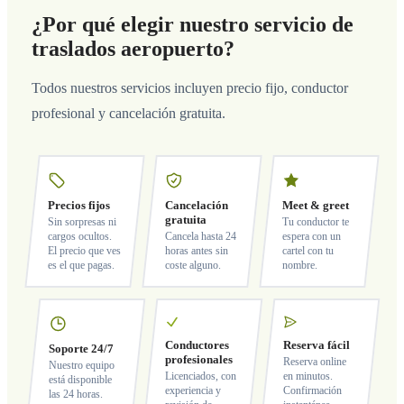
¿Por qué elegir nuestro servicio de
traslados aeropuerto?
Todos nuestros servicios incluyen precio fijo, conductor
profesional y cancelación gratuita.
Precios fijos
Cancelación
Meet & greet
gratuita
Sin sorpresas ni
Tu conductor te
cargos ocultos.
Cancela hasta 24
espera con un
El precio que ves
horas antes sin
cartel con tu
es el que pagas.
coste alguno.
nombre.
Conductores
Reserva fácil
Soporte 24/7
profesionales
Reserva online
Nuestro equipo
Licenciados, con
en minutos.
está disponible
experiencia y
Confirmación
las 24 horas.