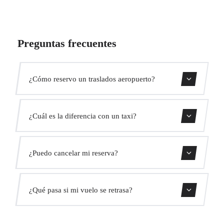
Preguntas frecuentes
¿Cómo reservo un traslados aeropuerto?
Usa nuestro buscador para encontrar tu ruta, selecciona tu
¿Cuál es la diferencia con un taxi?
vehículo y confirma tu reserva. Recibirás confirmación
instantánea por email.
Un traslado privado ofrece precios fijos, un conductor
¿Puedo cancelar mi reserva?
profesional esperándote con un cartel, y un vehículo
cómodo pre-reservado. Sin colas ni taxímetros.
Sí, ofrecemos cancelación gratuita hasta 24 horas antes de
¿Qué pasa si mi vuelo se retrasa?
tu viaje.
Monitoreamos tu vuelo en tiempo real. Tu conductor