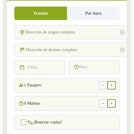
Transfer
Por hora
Hora
Fecha
−
+
1
Pasajero
−
+
0
Maletas
¿Reservar vuelta?