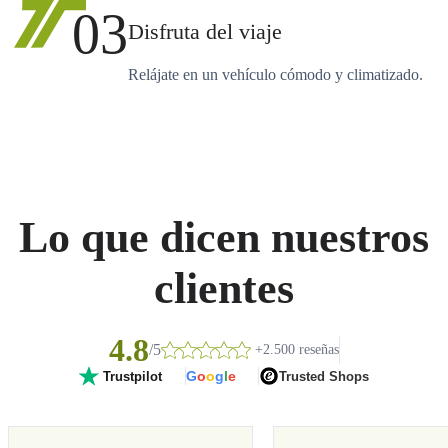
03
Disfruta del viaje
Relájate en un vehículo cómodo y climatizado.
Lo que dicen nuestros
clientes
4.8
/5
+2.500 reseñas
G
o
o
g
l
e
Trusted Shops
Trustpilot