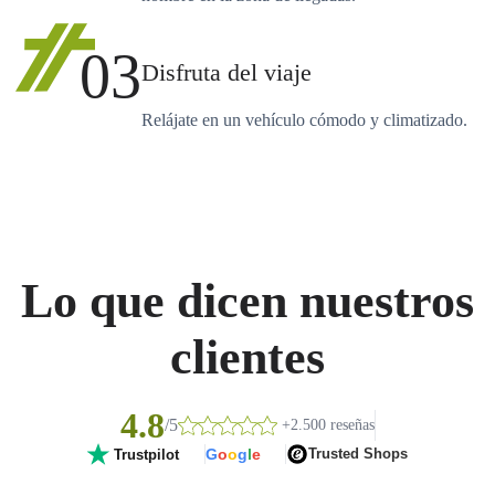
03
Disfruta del viaje
Relájate en un vehículo cómodo y climatizado.
Lo que dicen nuestros
clientes
4.8
/5
+2.500 reseñas
G
o
o
g
l
e
Trusted Shops
Trustpilot