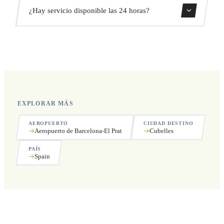
Sí, puedes cancelar gratis hasta 24 horas antes de la
¿Hay servicio disponible las 24 horas?
recogida.
Sí, operamos las 24 horas del día, los 7 días de la semana,
incluyendo festivos.
EXPLORAR MÁS
AEROPUERTO
CIUDAD DESTINO
Aeropuerto de Barcelona-El Prat
Cubelles
PAÍS
Spain