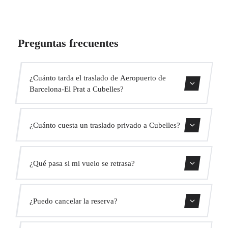
Preguntas frecuentes
¿Cuánto tarda el traslado de Aeropuerto de
Barcelona-El Prat a Cubelles?
El traslado dura aproximadamente 35 min.
¿Cuánto cuesta un traslado privado a Cubelles?
Usa nuestro formulario de reserva para obtener un precio
¿Qué pasa si mi vuelo se retrasa?
fijo al instante. Sin cargos ocultos.
Monitorizamos todos los vuelos en tiempo real. Tu
¿Puedo cancelar la reserva?
conductor ajustará automáticamente la hora de recogida
sin coste adicional.