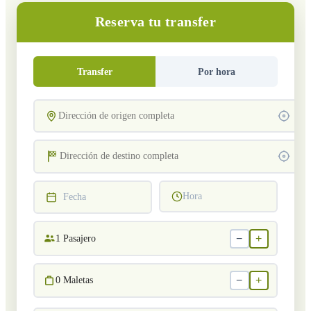
Reserva tu transfer
Transfer
Por hora
Hora
Fecha
−
+
1
Pasajero
−
+
0
Maletas