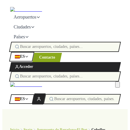
Aeropuertos
Ciudades
Países
ES
Contacto
Acceder
ES
Inicio
Spain
Aeropuerto de Barcelona-El Prat
Cubelles