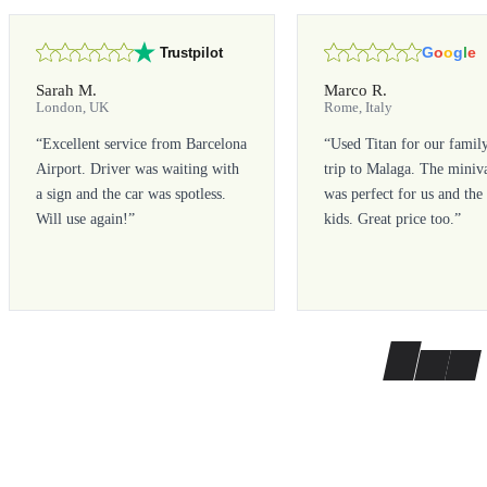
G
o
o
g
l
e
Trustpilot
Sarah M.
Marco R.
London, UK
Rome, Italy
“
Excellent service from Barcelona
“
Used Titan for our famil
Airport. Driver was waiting with
trip to Malaga. The miniv
a sign and the car was spotless.
was perfect for us and the
Will use again!
”
kids. Great price too.
”