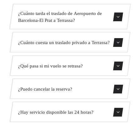
¿Cuánto tarda el traslado de Aeropuerto de
Barcelona-El Prat a Terrassa?
Contáctanos para una estimación del tiempo.
¿Cuánto cuesta un traslado privado a Terrassa?
Usa nuestro formulario de reserva para obtener un precio
¿Qué pasa si mi vuelo se retrasa?
fijo al instante. Sin cargos ocultos.
Monitorizamos todos los vuelos en tiempo real. Tu
¿Puedo cancelar la reserva?
conductor ajustará automáticamente la hora de recogida
sin coste adicional.
Sí, puedes cancelar gratis hasta 24 horas antes de la
¿Hay servicio disponible las 24 horas?
recogida.
Sí, operamos las 24 horas del día, los 7 días de la semana,
incluyendo festivos.