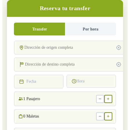
Reserva tu transfer
Transfer
Por hora
Hora
Fecha
−
+
1
Pasajero
−
+
0
Maletas