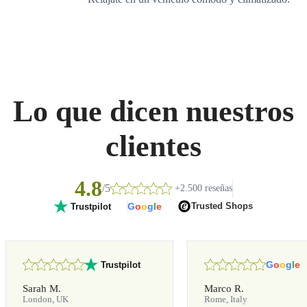
Lo que dicen nuestros
clientes
4.8
/5
+2.500 reseñas
G
o
o
g
l
e
Trusted Shops
Trustpilot
G
o
o
g
l
e
Trustpilot
Sarah M.
Marco R.
London, UK
Rome, Italy