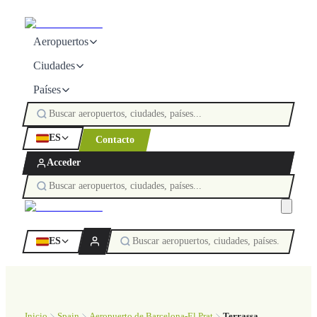
Aeropuertos
Ciudades
Países
ES
Contacto
Acceder
ES
Inicio
Spain
Aeropuerto de Barcelona-El Prat
Terrassa