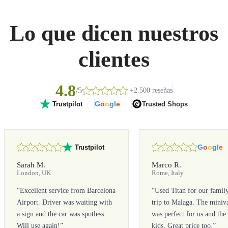
Lo que dicen nuestros
clientes
4.8
/5
+2.500 reseñas
G
o
o
g
l
e
Trusted Shops
Trustpilot
G
o
o
g
l
e
Trustpilot
Sarah M.
Marco R.
London, UK
Rome, Italy
“
Excellent service from Barcelona
“
Used Titan for our famil
Airport. Driver was waiting with
trip to Malaga. The miniv
a sign and the car was spotless.
was perfect for us and the
Will use again!
”
kids. Great price too.
”