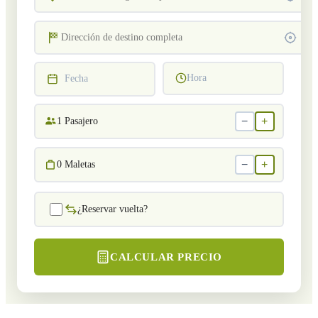
Hora
Fecha
−
+
1
Pasajero
−
+
0
Maletas
¿Reservar vuelta?
CALCULAR PRECIO