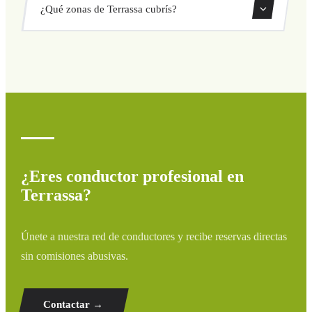
¿Qué zonas de Terrassa cubrís?
directamente desde nuestro sistema de reservas.
Cubrimos todas las zonas de Terrassa y alrededores:
aeropuertos, puertos, estaciones de tren y hoteles. Si tu
destino no aparece, contáctanos para un presupuesto
personalizado.
¿Eres conductor profesional en
Terrassa?
Únete a nuestra red de conductores y recibe reservas directas
sin comisiones abusivas.
Contactar →