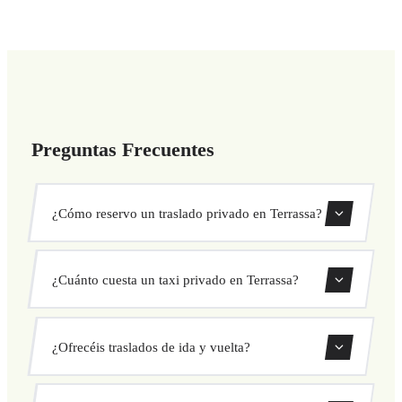
Preguntas Frecuentes
¿Cómo reservo un traslado privado en Terrassa?
Usa nuestro formulario de reserva para buscar y confirmar
¿Cuánto cuesta un taxi privado en Terrassa?
tu traslado al instante. Elige recogida y destino, selecciona
tu vehículo y confirma a precio fijo.
Nuestros traslados privados en Terrassa tienen precio fijo
¿Ofrecéis traslados de ida y vuelta?
cerrado antes de salir. Sin cargos ocultos ni sorpresas.
Consulta tu precio al instante en el formulario.
Sí, puedes reservar traslados de solo ida o ida y vuelta