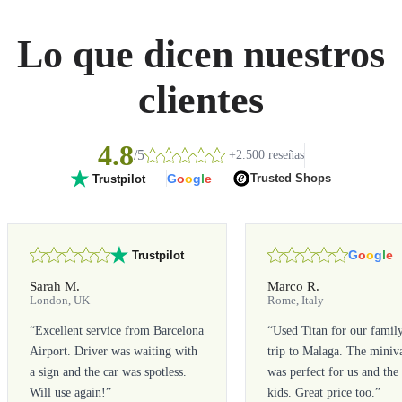
Lo que dicen nuestros
clientes
4.8
/5
+2.500 reseñas
G
o
o
g
l
e
Trusted Shops
Trustpilot
G
o
o
g
l
e
Trustpilot
Sarah M.
Marco R.
London, UK
Rome, Italy
“
Excellent service from Barcelona
“
Used Titan for our famil
Airport. Driver was waiting with
trip to Malaga. The miniv
a sign and the car was spotless.
was perfect for us and the
Will use again!
”
kids. Great price too.
”