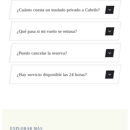
El traslado dura aproximadamente 35 min.
¿Cuánto cuesta un traslado privado a Cabrils?
Usa nuestro formulario de reserva para obtener un precio
¿Qué pasa si mi vuelo se retrasa?
fijo al instante. Sin cargos ocultos.
Monitorizamos todos los vuelos en tiempo real. Tu
¿Puedo cancelar la reserva?
conductor ajustará automáticamente la hora de recogida
sin coste adicional.
Sí, puedes cancelar gratis hasta 24 horas antes de la
¿Hay servicio disponible las 24 horas?
recogida.
Sí, operamos las 24 horas del día, los 7 días de la semana,
incluyendo festivos.
EXPLORAR MÁS