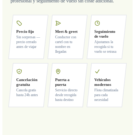
profesional y seguimiento de vuelo sin coste adicional.
Precio fijo
Meet & greet
Seguimiento
de vuelo
Sin sorpresas —
Conductor con
precio cerrado
cartel con tu
Ajustamos la
antes de viajar
nombre en
recogida si tu
llegadas
vuelo se retrasa
Cancelación
Puerta a
Vehículos
gratuita
puerta
modernos
Cancela gratis
Servicio directo
Flota climatizada
hasta 24h antes
desde recogida
para cada
hasta destino
necesidad