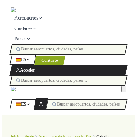
Aeropuertos
Ciudades
Países
ES
Contacto
Acceder
ES
Inicio
Spain
Aeropuerto de Barcelona-El Prat
Cabrils