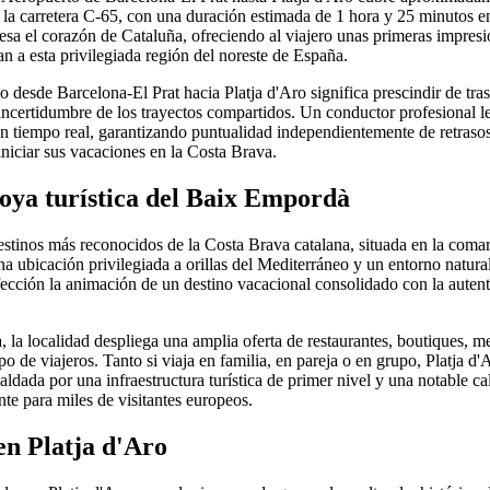
y la carretera C-65, con una duración estimada de 1 hora y 25 minutos 
viesa el corazón de Cataluña, ofreciendo al viajero unas primeras impresi
n a esta privilegiada región del noreste de España.
o desde Barcelona-El Prat hacia Platja d'Aro significa prescindir de tra
 incertidumbre de los trayectos compartidos. Un conductor profesional le
n tiempo real, garantizando puntualidad independientemente de retrasos
iniciar sus vacaciones en la Costa Brava.
joya turística del Baix Empordà
destinos más reconocidos de la Costa Brava catalana, situada en la com
 ubicación privilegiada a orillas del Mediterráneo y un entorno natural
ección la animación de un destino vacacional consolidado con la autent
a, la localidad despliega una amplia oferta de restaurantes, boutiques, 
ipo de viajeros. Tanto si viaja en familia, en pareja o en grupo, Platja d
ldada por una infraestructura turística de primer nivel y una notable ca
nte para miles de visitantes europeos.
en Platja d'Aro