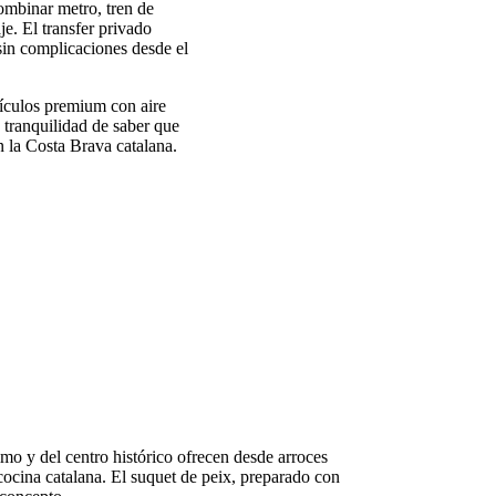
combinar metro, tren de
e. El transfer privado
 sin complicaciones desde el
hículos premium con aire
 tranquilidad de saber que
n la Costa Brava catalana.
imo y del centro histórico ofrecen desde arroces
 cocina catalana. El suquet de peix, preparado con