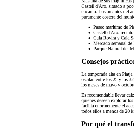
Más allá de sus magníficas p
Castell d'Aro, situado a poc
encanto. Los amantes del ar
puramente costera del munic
Paseo marítimo de Pla
Castell d'Aro: recint
Cala Rovira y Cala Sa
Mercado semanal de Pl
Parque Natural del Mo
Consejos práctico
La temporada alta en Platja
oscilan entre los 25 y los 3
los meses de mayo y octubre
Es recomendable llevar calz
quienes deseen explorar los
facilita enormemente el acc
todos ellos a menos de 20 k
Por qué el transf