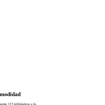
comodidad
ente 115 kilómetros a lo