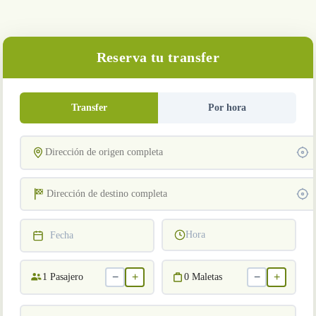
Reserva tu transfer
Transfer
Por hora
Hora
Fecha
−
+
−
+
1
Pasajero
0
Maletas