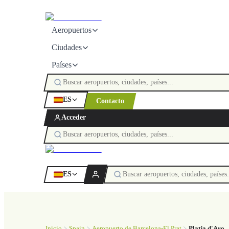
Aeropuertos
Ciudades
Países
ES
Contacto
Acceder
ES
Inicio
Spain
Aeropuerto de Barcelona-El Prat
Platja d'Aro