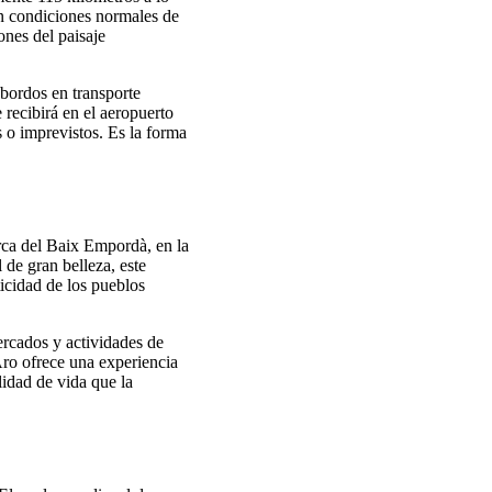
en condiciones normales de
ones del paisaje
sbordos en transporte
 recibirá en el aeropuerto
 o imprevistos. Es la forma
arca del Baix Empordà, en la
 de gran belleza, este
icidad de los pueblos
mercados y actividades de
'Aro ofrece una experiencia
lidad de vida que la