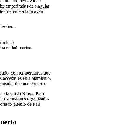
. El nucleo medieval de
alles empedradas de singular
e diferente a la imagen
iterráneo
oximidad
diversidad marina
oleado, con temperaturas que
s accesibles en alojamiento,
 considerablemente menor.
de la Costa Brava. Para
tar excursiones organizadas
toresco pueblo de Pals,
puerto