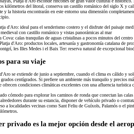
layas, Platja d'Aro esconde rincones de gran valor cultural e histórico
os kilómetros del litoral, conserva un castillo románico del siglo X y c
te y la historia encontrarán en este entorno una dimensión completament
ipio.
tja d'Aro: ideal para el senderismo costero y el disfrute del paisaje med
o medieval con castillo románico y vistas panorámicas al mar
 Cova: calas tranquilas de aguas cristalinas a pocos minutos del centro
atja d'Aro: productos locales, artesanía y gastronomía catalana de pr
ntgrí, les Illes Medes i el Baix Ter: reserva natural de excepcional bio
s para su viaje
 d'Aro se extiende de junio a septiembre, cuando el clima es cálido y s
2 grados centígrados. Si prefiere un ambiente más tranquilo y precios má
 ofrecen condiciones climáticas excelentes con una afluencia turística
ado cómodo para explorar los caminos de ronda que conectan las calas 
 alrededores durante su estancia, disponer de vehículo privado o contra
eso a localidades vecinas como Sant Feliu de Guíxols, Palamós o el pin
ilómetros.
er privado es la mejor opción desde el aero