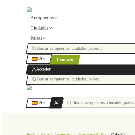
Aeropuertos
Ciudades
Países
ES
Contacto
Acceder
ES
Inicio
Spain
Aeropuerto de Barcelona-El Prat
Calafell