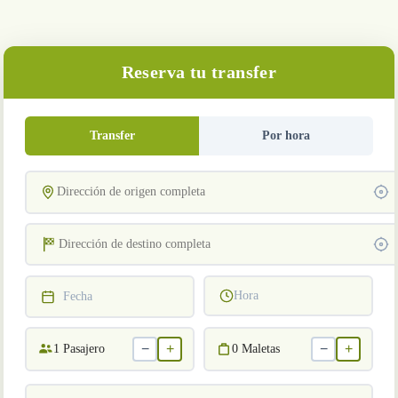
Reserva tu transfer
Transfer
Por hora
Hora
Fecha
−
+
−
+
1
Pasajero
0
Maletas