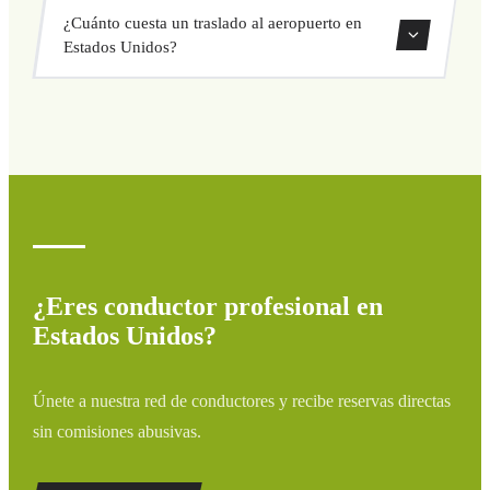
Ofrecemos servicio de taxi privado en las principales
¿Cuánto cuesta un traslado al aeropuerto en
ciudades y destinos turísticos de Estados Unidos, con
Estados Unidos?
recogida puerta a puerta.
El precio varía según la ruta y el tipo de vehículo.
Consulta precios fijos al instante en nuestro formulario de
reserva. Sin cargos ocultos.
¿Eres conductor profesional en
Estados Unidos?
Únete a nuestra red de conductores y recibe reservas directas
sin comisiones abusivas.