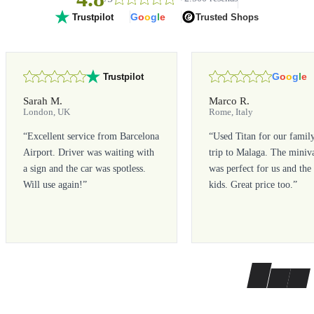
G
o
o
g
l
e
Trusted Shops
Trustpilot
G
o
o
g
l
e
Trustpilot
Sarah M.
Marco R.
London, UK
Rome, Italy
“
Excellent service from Barcelona
“
Used Titan for our famil
Airport. Driver was waiting with
trip to Malaga. The miniv
a sign and the car was spotless.
was perfect for us and the
Will use again!
”
kids. Great price too.
”