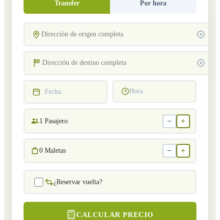
Transfer
Por hora
Hora
Fecha
−
+
1
Pasajero
−
+
0
Maletas
¿Reservar vuelta?
CALCULAR PRECIO