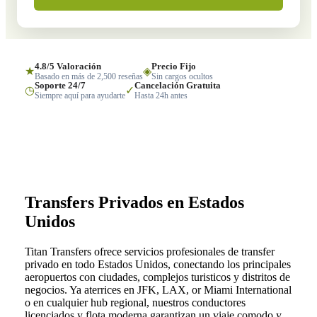
4.8/5 Valoración
Precio Fijo
★
◈
Basado en más de 2,500 reseñas
Sin cargos ocultos
Soporte 24/7
Cancelación Gratuita
◷
✓
Siempre aquí para ayudarte
Hasta 24h antes
Transfers Privados en Estados
Unidos
Titan Transfers ofrece servicios profesionales de transfer
privado en todo Estados Unidos, conectando los principales
aeropuertos con ciudades, complejos turisticos y distritos de
negocios. Ya aterrices en JFK, LAX, or Miami International
o en cualquier hub regional, nuestros conductores
licenciados y flota moderna garantizan un viaje comodo y