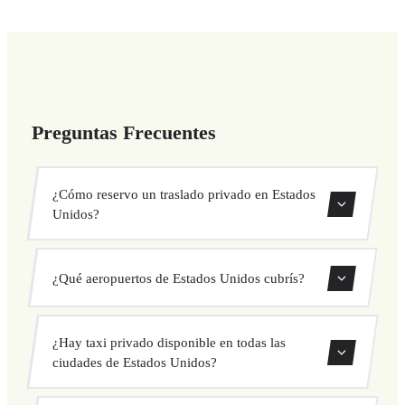
Preguntas Frecuentes
¿Cómo reservo un traslado privado en Estados
Unidos?
Usa nuestro formulario de reserva para buscar traslados en
¿Qué aeropuertos de Estados Unidos cubrís?
Estados Unidos. Introduce el punto de recogida y destino
para obtener un precio fijo al instante.
Cubrimos 39 aeropuertos de Estados Unidos, tanto
¿Hay taxi privado disponible en todas las
internacionales como regionales. Consulta la lista completa
ciudades de Estados Unidos?
arriba.