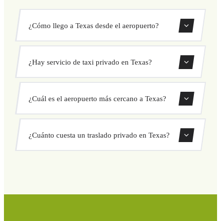
¿Cómo llego a Texas desde el aeropuerto?
Ofrecemos traslados privados desde todos los aeropuertos
¿Hay servicio de taxi privado en Texas?
que dan servicio a Texas. Usa nuestro formulario de
reserva para encontrar las rutas disponibles.
Sí, ofrecemos servicio de taxi privado en toda la zona de
¿Cuál es el aeropuerto más cercano a Texas?
Texas con precios fijos y conductores profesionales.
Consulta la sección de aeropuertos más arriba para ver los
¿Cuánto cuesta un traslado privado en Texas?
aeropuertos más cercanos con servicio a Texas.
El precio depende de la ruta y el vehículo elegido.
Consulta precios fijos al instante en nuestro formulario.
Sin cargos ocultos ni sorpresas.