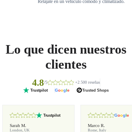
Relájate en un vehículo cómodo y climatizado.
Lo que dicen nuestros
clientes
4.8
/5
+2.500 reseñas
G
o
o
g
l
e
Trusted Shops
Trustpilot
G
o
o
g
l
e
Trustpilot
Sarah M.
Marco R.
London, UK
Rome, Italy