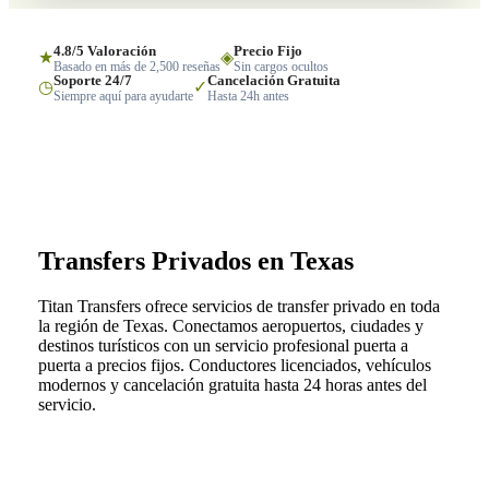
4.8/5 Valoración
Precio Fijo
★
◈
Basado en más de 2,500 reseñas
Sin cargos ocultos
Soporte 24/7
Cancelación Gratuita
◷
✓
Siempre aquí para ayudarte
Hasta 24h antes
Transfers Privados en Texas
Titan Transfers ofrece servicios de transfer privado en toda
la región de Texas. Conectamos aeropuertos, ciudades y
destinos turísticos con un servicio profesional puerta a
puerta a precios fijos. Conductores licenciados, vehículos
modernos y cancelación gratuita hasta 24 horas antes del
servicio.