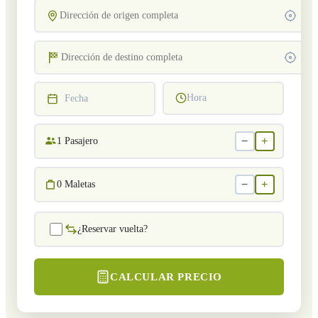
Hora
Fecha
−
+
1
Pasajero
−
+
0
Maletas
¿Reservar vuelta?
CALCULAR PRECIO