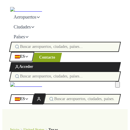
Aeropuertos
Ciudades
Países
ES
Contacto
Acceder
ES
Inicio
United States
Texas