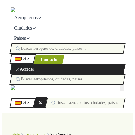
Aeropuertos
Ciudades
Países
ES
Contacto
Acceder
ES
Inicio
United States
San Antonio