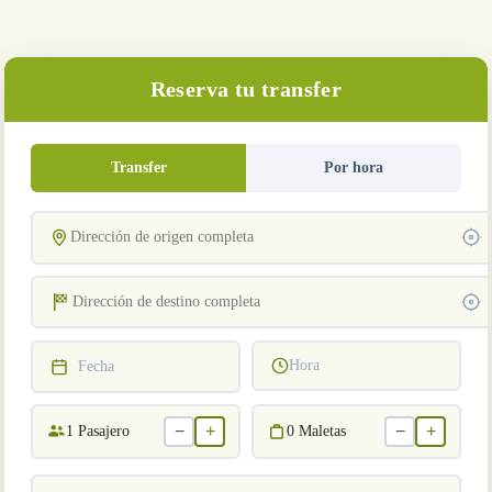
Reserva tu transfer
Transfer
Por hora
Hora
Fecha
−
+
−
+
1
Pasajero
0
Maletas