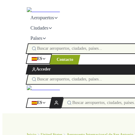
Aeropuertos
Ciudades
Países
ES
Contacto
Acceder
ES
Inicio
United States
Aeropuerto Internacional de San Antonio