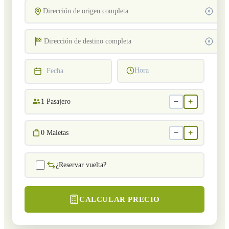
Hora
Fecha
−
+
1
Pasajero
−
+
0
Maletas
¿Reservar vuelta?
CALCULAR PRECIO