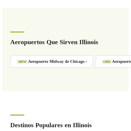
Aeropuertos Que Sirven Illinois
Aeropuerto Midway de Chicago
Aeropuert
MDW
ORD
Destinos Populares en Illinois