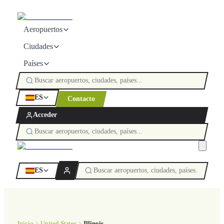
Aeropuertos
Ciudades
Países
ES
Contacto
Acceder
ES
Inicio
United States
Illinois