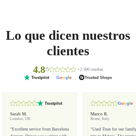
Lo que dicen nuestros
clientes
4.8
/5
+2.500 reseñas
G
o
o
g
l
e
Trusted Shops
Trustpilot
G
o
o
g
l
e
Trustpilot
Sarah M.
Marco R.
London, UK
Rome, Italy
“
Excellent service from Barcelona
“
Used Titan for our famil
Airport. Driver was waiting with
trip to Malaga. The miniv