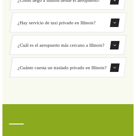
Ofrecemos traslados privados desde todos los aeropuertos
¿Hay servicio de taxi privado en Illinois?
que dan servicio a Illinois. Usa nuestro formulario de
reserva para encontrar las rutas disponibles.
Sí, ofrecemos servicio de taxi privado en toda la zona de
¿Cuál es el aeropuerto más cercano a Illinois?
Illinois con precios fijos y conductores profesionales.
Consulta la sección de aeropuertos más arriba para ver los
¿Cuánto cuesta un traslado privado en Illinois?
aeropuertos más cercanos con servicio a Illinois.
El precio depende de la ruta y el vehículo elegido.
Consulta precios fijos al instante en nuestro formulario.
Sin cargos ocultos ni sorpresas.