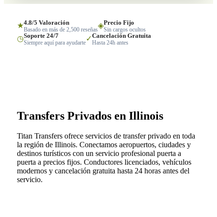
4.8/5 Valoración
Precio Fijo
★
◈
Basado en más de 2,500 reseñas
Sin cargos ocultos
Soporte 24/7
Cancelación Gratuita
◷
✓
Siempre aquí para ayudarte
Hasta 24h antes
Transfers Privados en Illinois
Titan Transfers ofrece servicios de transfer privado en toda
la región de Illinois. Conectamos aeropuertos, ciudades y
destinos turísticos con un servicio profesional puerta a
puerta a precios fijos. Conductores licenciados, vehículos
modernos y cancelación gratuita hasta 24 horas antes del
servicio.