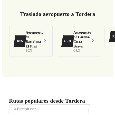
Traslado aeropuerto a Tordera
Aeropuerto
Aeropuerto
R
de
de Girona-
BCN
GRO
Barcelona-
Costa
El Prat
Brava
BCN
GRO
Rutas populares desde Tordera