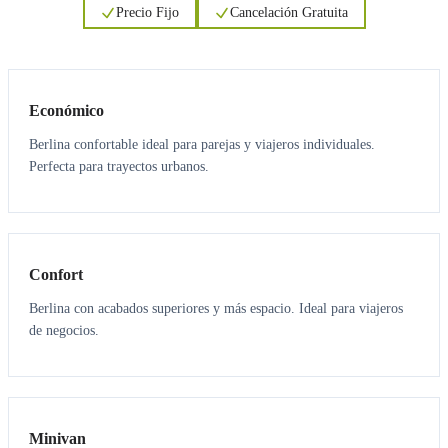
Precio Fijo
Cancelación Gratuita
3
3
Económico
Berlina confortable ideal para parejas y viajeros individuales.
Perfecta para trayectos urbanos.
3
3
Confort
Berlina con acabados superiores y más espacio. Ideal para viajeros
de negocios.
6
5
Minivan