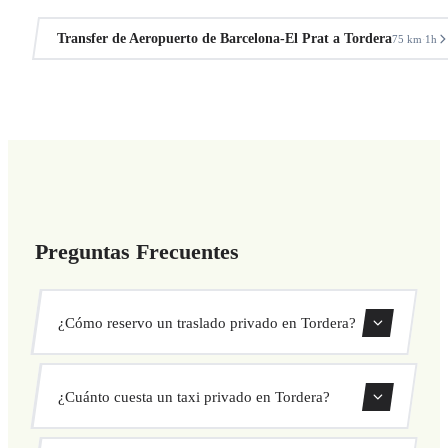
Transfer de Aeropuerto de Barcelona-El Prat a Tordera
75 km
1h
·
Preguntas Frecuentes
¿Cómo reservo un traslado privado en Tordera?
Usa nuestro formulario de reserva para buscar y confirmar
¿Cuánto cuesta un taxi privado en Tordera?
tu traslado al instante. Elige recogida y destino, selecciona
tu vehículo y confirma a precio fijo.