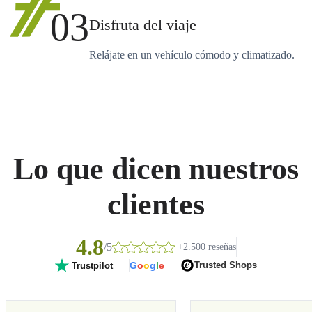
03
Disfruta del viaje
Relájate en un vehículo cómodo y climatizado.
Lo que dicen nuestros
clientes
4.8
/5
+2.500 reseñas
G
o
o
g
l
e
Trusted Shops
Trustpilot