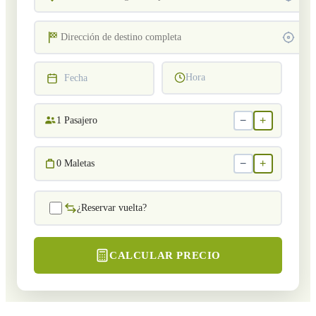
Hora
Fecha
−
+
1
Pasajero
−
+
0
Maletas
¿Reservar vuelta?
CALCULAR PRECIO