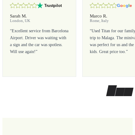
G
o
o
g
l
e
Trustpilot
Sarah M.
Marco R.
London, UK
Rome, Italy
“
Excellent service from Barcelona
“
Used Titan for our famil
Airport. Driver was waiting with
trip to Malaga. The miniv
a sign and the car was spotless.
was perfect for us and the
Will use again!
”
kids. Great price too.
”