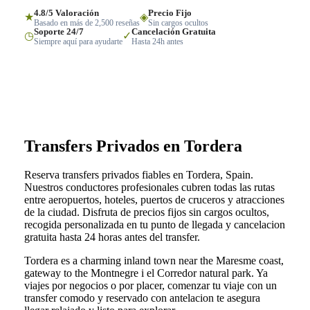
4.8/5 Valoración
Precio Fijo
★
◈
Basado en más de 2,500 reseñas
Sin cargos ocultos
Soporte 24/7
Cancelación Gratuita
◷
✓
Siempre aquí para ayudarte
Hasta 24h antes
Transfers Privados en Tordera
Reserva transfers privados fiables en Tordera, Spain.
Nuestros conductores profesionales cubren todas las rutas
entre aeropuertos, hoteles, puertos de cruceros y atracciones
de la ciudad. Disfruta de precios fijos sin cargos ocultos,
recogida personalizada en tu punto de llegada y cancelacion
gratuita hasta 24 horas antes del transfer.
Tordera es a charming inland town near the Maresme coast,
gateway to the Montnegre i el Corredor natural park. Ya
viajes por negocios o por placer, comenzar tu viaje con un
transfer comodo y reservado con antelacion te asegura