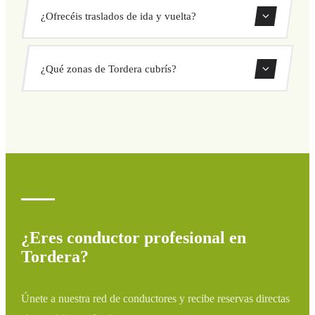
Nuestros traslados privados en Tordera tienen precio fijo
¿Ofrecéis traslados de ida y vuelta?
cerrado antes de salir. Sin cargos ocultos ni sorpresas.
Consulta tu precio al instante en el formulario.
Sí, puedes reservar traslados de solo ida o ida y vuelta
¿Qué zonas de Tordera cubrís?
directamente desde nuestro sistema de reservas.
Cubrimos todas las zonas de Tordera y alrededores:
aeropuertos, puertos, estaciones de tren y hoteles. Si tu
destino no aparece, contáctanos para un presupuesto
personalizado.
¿Eres conductor profesional en
Tordera?
Únete a nuestra red de conductores y recibe reservas directas