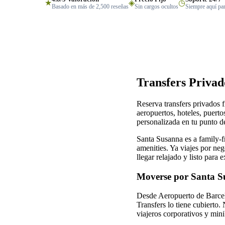
★
◈
◷
Basado en más de 2,500 reseñas
Sin cargos ocultos
Siempre aquí par
Transfers Privad
Reserva transfers privados 
aeropuertos, hoteles, puerto
personalizada en tu punto de
Santa Susanna es a family-f
amenities. Ya viajes por ne
llegar relajado y listo para e
Moverse por Santa 
Desde Aeropuerto de Barcelo
Transfers lo tiene cubierto.
viajeros corporativos y min