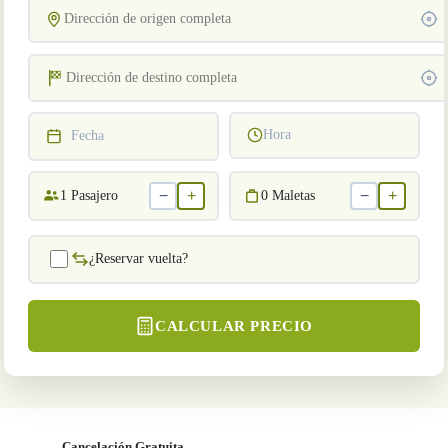
Hora
Fecha
−
+
−
+
1
Pasajero
0
Maletas
¿Reservar vuelta?
CALCULAR PRECIO
Cancelación Gratuita