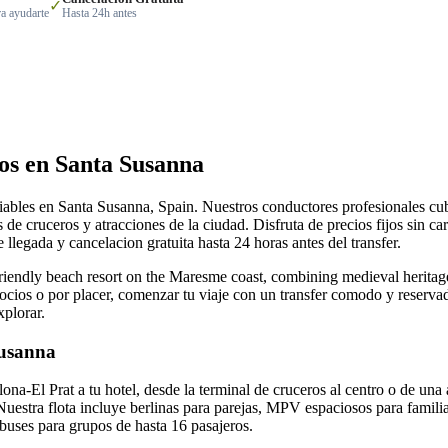
✓
a ayudarte
Hasta 24h antes
os en Santa Susanna
fiables en Santa Susanna, Spain. Nuestros conductores profesionales cubr
s de cruceros y atracciones de la ciudad. Disfruta de precios fijos sin ca
 llegada y cancelacion gratuita hasta 24 horas antes del transfer.
riendly beach resort on the Maresme coast, combining medieval herita
gocios o por placer, comenzar tu viaje con un transfer comodo y reserva
xplorar.
Susanna
na-El Prat a tu hotel, desde la terminal de cruceros al centro o de una 
 Nuestra flota incluye berlinas para parejas, MPV espaciosos para famili
ibuses para grupos de hasta 16 pasajeros.