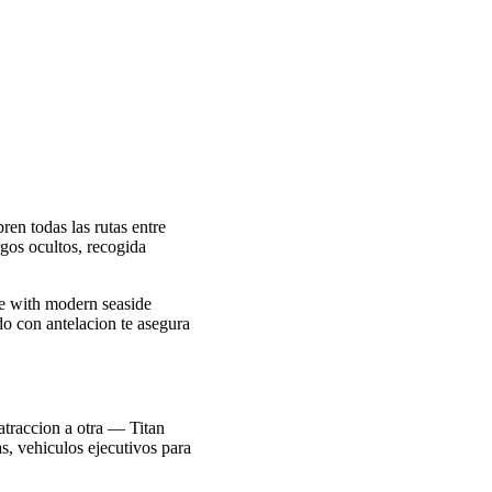
en todas las rutas entre
rgos ocultos, recogida
ge with modern seaside
do con antelacion te asegura
atraccion a otra — Titan
as, vehiculos ejecutivos para