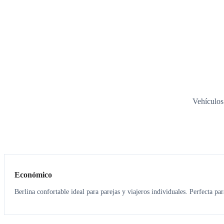
Vehículos
3
3
Económico
Berlina confortable ideal para parejas y viajeros individuales. Perfecta pa
3
3