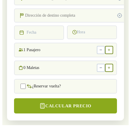
Hora
Fecha
−
+
1
Pasajero
−
+
0
Maletas
¿Reservar vuelta?
CALCULAR PRECIO