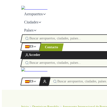
Aeropuertos
Ciudades
Países
ES
Contacto
Acceder
ES
Inicio
Dominican Republic
Aeropuerto Internacional de Punt