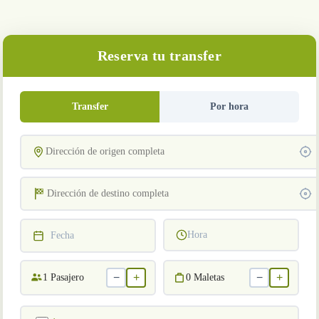
Reserva tu transfer
Transfer
Por hora
Hora
Fecha
−
+
−
+
1
Pasajero
0
Maletas