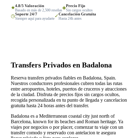
4.8/5 Valoración
Precio Fijo
★
◈
Basado en más de 2,500 reseñas
Sin cargos ocultos
Soporte 24/7
Cancelación Gratuita
◷
✓
Siempre aquí para ayudarte
Hasta 24h antes
Transfers Privados en Badalona
Reserva transfers privados fiables en Badalona, Spain.
Nuestros conductores profesionales cubren todas las rutas
entre aeropuertos, hoteles, puertos de cruceros y atracciones
de la ciudad. Disfruta de precios fijos sin cargos ocultos,
recogida personalizada en tu punto de llegada y cancelacion
gratuita hasta 24 horas antes del transfer.
Badalona es a Mediterranean coastal city just north of
Barcelona, known for its beaches and Roman heritage. Ya
viajes por negocios o por placer, comenzar tu viaje con un
transfer comodo y reservado con antelacion te asegura