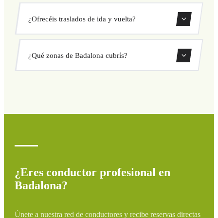
tu vehículo y confirma a precio fijo.
Nuestros traslados privados en Badalona tienen precio fijo
¿Ofrecéis traslados de ida y vuelta?
cerrado antes de salir. Sin cargos ocultos ni sorpresas.
Consulta tu precio al instante en el formulario.
Sí, puedes reservar traslados de solo ida o ida y vuelta
¿Qué zonas de Badalona cubrís?
directamente desde nuestro sistema de reservas.
Cubrimos todas las zonas de Badalona y alrededores:
aeropuertos, puertos, estaciones de tren y hoteles. Si tu
destino no aparece, contáctanos para un presupuesto
personalizado.
¿Eres conductor profesional en
Badalona?
Únete a nuestra red de conductores y recibe reservas directas