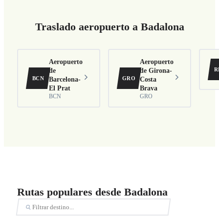
Traslado aeropuerto a Badalona
Aeropuerto
Aeropuerto
R
de
de Girona-
BCN
GRO
Barcelona-
Costa
El Prat
Brava
BCN
GRO
Rutas populares desde Badalona