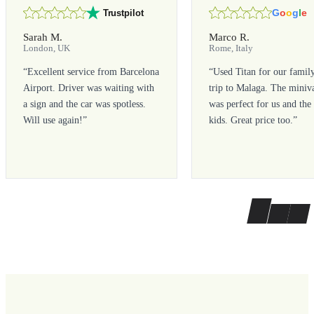
G
o
o
g
l
e
Trustpilot
Sarah M.
Marco R.
London, UK
Rome, Italy
“
Excellent service from Barcelona
“
Used Titan for our famil
Airport. Driver was waiting with
trip to Malaga. The miniv
a sign and the car was spotless.
was perfect for us and the
Will use again!
”
kids. Great price too.
”