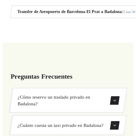
Transfer de Aeropuerto de Barcelona-El Prat a Badalona
25 km
30
·
Preguntas Frecuentes
¿Cómo reservo un traslado privado en
Badalona?
Usa nuestro formulario de reserva para buscar y confirmar
¿Cuánto cuesta un taxi privado en Badalona?
tu traslado al instante. Elige recogida y destino, selecciona