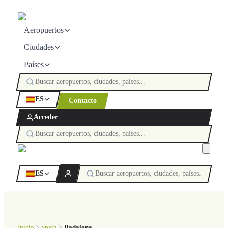
Aeropuertos
Ciudades
Países
ES
Contacto
Acceder
ES
Inicio
Spain
Badalona