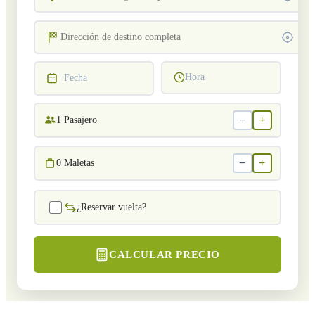
Hora
Fecha
−
+
1
Pasajero
−
+
0
Maletas
¿Reservar vuelta?
CALCULAR PRECIO