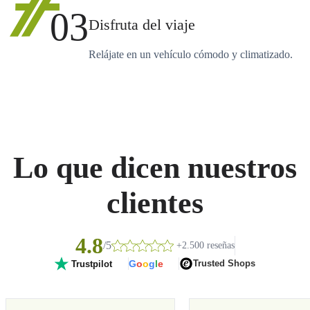
03
Disfruta del viaje
Relájate en un vehículo cómodo y climatizado.
Lo que dicen nuestros
clientes
4.8
/5
+2.500 reseñas
G
o
o
g
l
e
Trusted Shops
Trustpilot