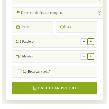
Hora
Fecha
−
+
1
Pasajero
−
+
0
Maletas
¿Reservar vuelta?
CALCULAR PRECIO