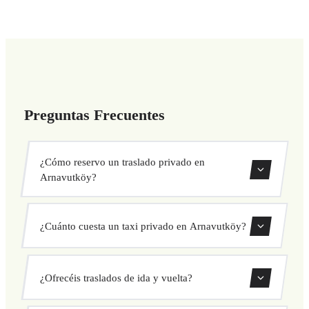
Preguntas Frecuentes
¿Cómo reservo un traslado privado en
Arnavutköy?
Usa nuestro formulario de reserva para buscar y confirmar
¿Cuánto cuesta un taxi privado en Arnavutköy?
tu traslado al instante. Elige recogida y destino, selecciona
tu vehículo y confirma a precio fijo.
Nuestros traslados privados en Arnavutköy tienen precio
¿Ofrecéis traslados de ida y vuelta?
fijo cerrado antes de salir. Sin cargos ocultos ni sorpresas.
Consulta tu precio al instante en el formulario.