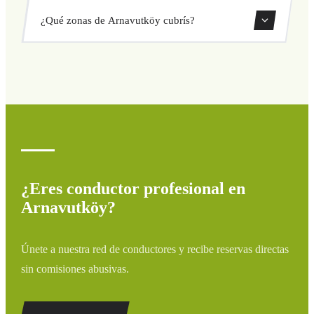
Sí, puedes reservar traslados de solo ida o ida y vuelta
¿Qué zonas de Arnavutköy cubrís?
directamente desde nuestro sistema de reservas.
Cubrimos todas las zonas de Arnavutköy y alrededores:
aeropuertos, puertos, estaciones de tren y hoteles. Si tu
destino no aparece, contáctanos para un presupuesto
personalizado.
¿Eres conductor profesional en
Arnavutköy?
Únete a nuestra red de conductores y recibe reservas directas
sin comisiones abusivas.