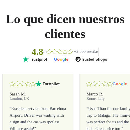
Lo que dicen nuestros
clientes
4.8
/5
+2.500 reseñas
G
o
o
g
l
e
Trusted Shops
Trustpilot
G
o
o
g
l
e
Trustpilot
Sarah M.
Marco R.
London, UK
Rome, Italy
“
Excellent service from Barcelona
“
Used Titan for our famil
Airport. Driver was waiting with
trip to Malaga. The miniv
a sign and the car was spotless.
was perfect for us and the
Will use again!
”
kids. Great price too.
”