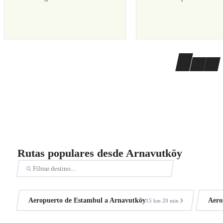
Rutas populares desde Arnavutköy
Aeropuerto de Estambul a Arnavutköy
Aero
15 km
20 min
·