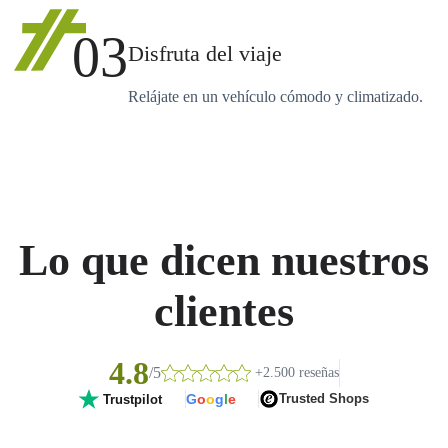
03
Disfruta del viaje
Relájate en un vehículo cómodo y climatizado.
Lo que dicen nuestros
clientes
4.8
/5
+2.500 reseñas
G
o
o
g
l
e
Trusted Shops
Trustpilot