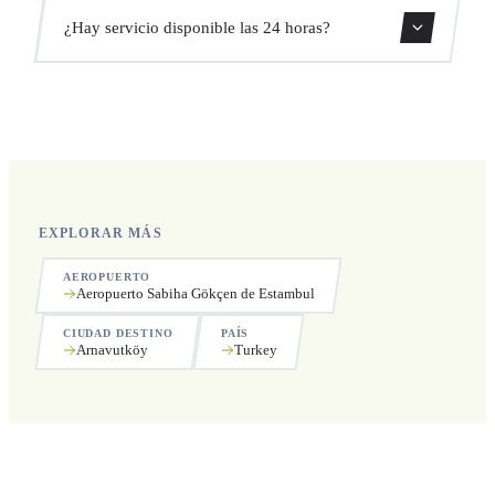
Sí, puedes cancelar gratis hasta 24 horas antes de la
¿Hay servicio disponible las 24 horas?
recogida.
Sí, operamos las 24 horas del día, los 7 días de la semana,
incluyendo festivos.
EXPLORAR MÁS
AEROPUERTO
Aeropuerto Sabiha Gökçen de Estambul
CIUDAD DESTINO
PAÍS
Arnavutköy
Turkey