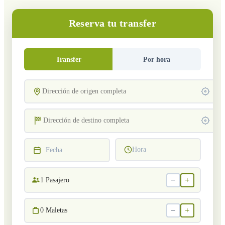
Reserva tu transfer
Transfer
Por hora
Hora
Fecha
−
+
1
Pasajero
−
+
0
Maletas