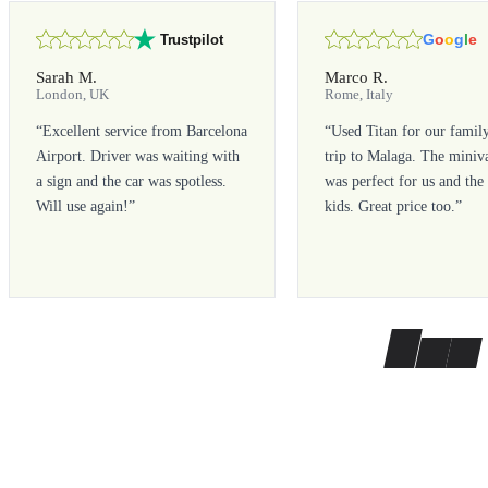
G
o
o
g
l
e
Trustpilot
Sarah M.
Marco R.
London, UK
Rome, Italy
“
Excellent service from Barcelona
“
Used Titan for our famil
Airport. Driver was waiting with
trip to Malaga. The miniv
a sign and the car was spotless.
was perfect for us and the
Will use again!
”
kids. Great price too.
”