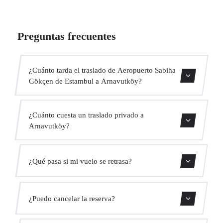
Preguntas frecuentes
¿Cuánto tarda el traslado de Aeropuerto Sabiha
Gökçen de Estambul a Arnavutköy?
El traslado dura aproximadamente 1h 20min.
¿Cuánto cuesta un traslado privado a
Arnavutköy?
Usa nuestro formulario de reserva para obtener un precio
¿Qué pasa si mi vuelo se retrasa?
fijo al instante. Sin cargos ocultos.
Monitorizamos todos los vuelos en tiempo real. Tu
¿Puedo cancelar la reserva?
conductor ajustará automáticamente la hora de recogida
sin coste adicional.