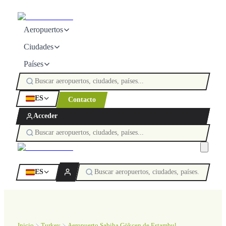
Aeropuertos
Ciudades
Países
ES
Contacto
Acceder
ES
Inicio
Turkey
Aeropuerto Sabiha Gökçen de Estambul