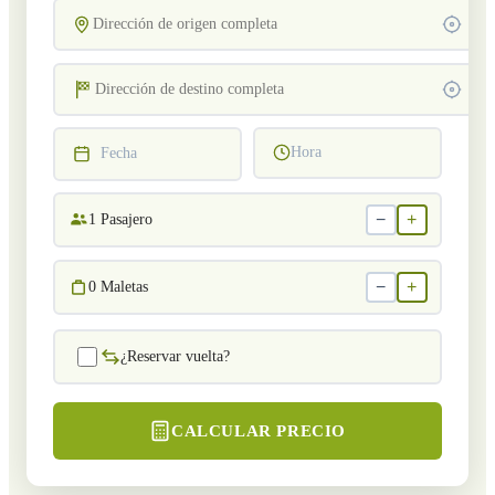
Hora
Fecha
−
+
1
Pasajero
−
+
0
Maletas
¿Reservar vuelta?
CALCULAR PRECIO