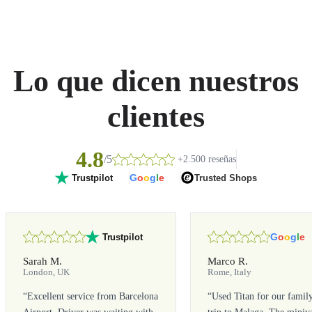
Lo que dicen nuestros
clientes
4.8
/5
+2.500 reseñas
G
o
o
g
l
e
Trusted Shops
Trustpilot
G
o
o
g
l
e
Trustpilot
Sarah M.
Marco R.
London, UK
Rome, Italy
“
Excellent service from Barcelona
“
Used Titan for our famil
Airport. Driver was waiting with
trip to Malaga. The miniv