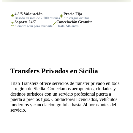
4.8/5 Valoración
Precio Fijo
★
◈
Basado en más de 2,500 reseñas
Sin cargos ocultos
Soporte 24/7
Cancelación Gratuita
◷
✓
Siempre aquí para ayudarte
Hasta 24h antes
Transfers Privados en Sicilia
Titan Transfers ofrece servicios de transfer privado en toda
la región de Sicilia. Conectamos aeropuertos, ciudades y
destinos turísticos con un servicio profesional puerta a
puerta a precios fijos. Conductores licenciados, vehículos
modernos y cancelación gratuita hasta 24 horas antes del
servicio.