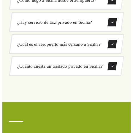
Ofrecemos traslados privados desde todos los aeropuertos
¿Hay servicio de taxi privado en Sicilia?
que dan servicio a Sicilia. Usa nuestro formulario de
reserva para encontrar las rutas disponibles.
Sí, ofrecemos servicio de taxi privado en toda la zona de
¿Cuál es el aeropuerto más cercano a Sicilia?
Sicilia con precios fijos y conductores profesionales.
Consulta la sección de aeropuertos más arriba para ver los
¿Cuánto cuesta un traslado privado en Sicilia?
aeropuertos más cercanos con servicio a Sicilia.
El precio depende de la ruta y el vehículo elegido.
Consulta precios fijos al instante en nuestro formulario.
Sin cargos ocultos ni sorpresas.