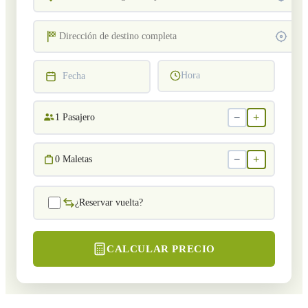
Hora
Fecha
−
+
1
Pasajero
−
+
0
Maletas
¿Reservar vuelta?
CALCULAR PRECIO