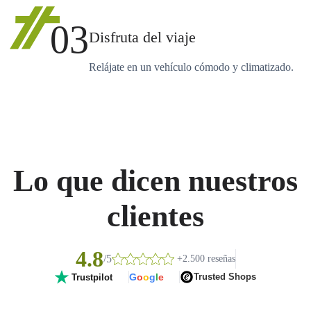
03
Disfruta del viaje
Relájate en un vehículo cómodo y climatizado.
Lo que dicen nuestros
clientes
4.8
/5
+2.500 reseñas
G
o
o
g
l
e
Trusted Shops
Trustpilot