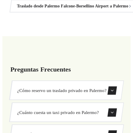
Traslado desde Palermo Falcone-Borsellino Airport a Palermo
Preguntas Frecuentes
¿Cómo reservo un traslado privado en Palermo?
Usa nuestro formulario de reserva para buscar y confirmar
¿Cuánto cuesta un taxi privado en Palermo?
tu traslado al instante. Elige recogida y destino, selecciona
tu vehículo y confirma a precio fijo.
Nuestros traslados privados en Palermo tienen precio fijo