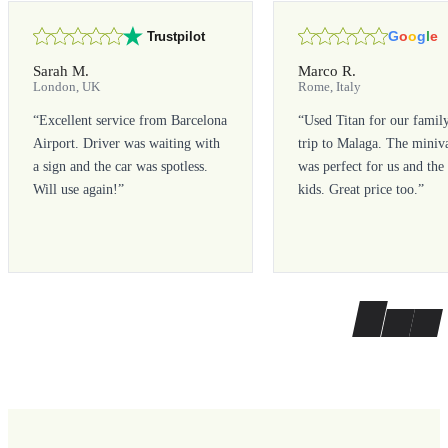
G
o
o
g
l
e
Trustpilot
Sarah M.
Marco R.
London, UK
Rome, Italy
“
Excellent service from Barcelona
“
Used Titan for our famil
Airport. Driver was waiting with
trip to Malaga. The miniv
a sign and the car was spotless.
was perfect for us and the
Will use again!
”
kids. Great price too.
”