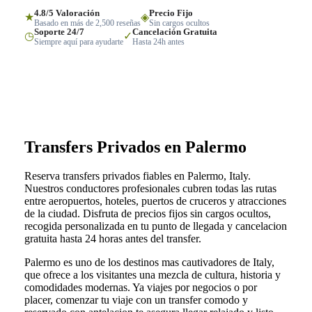
4.8/5 Valoración
Precio Fijo
★
◈
Basado en más de 2,500 reseñas
Sin cargos ocultos
Soporte 24/7
Cancelación Gratuita
◷
✓
Siempre aquí para ayudarte
Hasta 24h antes
Transfers Privados en Palermo
Reserva transfers privados fiables en Palermo, Italy.
Nuestros conductores profesionales cubren todas las rutas
entre aeropuertos, hoteles, puertos de cruceros y atracciones
de la ciudad. Disfruta de precios fijos sin cargos ocultos,
recogida personalizada en tu punto de llegada y cancelacion
gratuita hasta 24 horas antes del transfer.
Palermo es uno de los destinos mas cautivadores de Italy,
que ofrece a los visitantes una mezcla de cultura, historia y
comodidades modernas. Ya viajes por negocios o por
placer, comenzar tu viaje con un transfer comodo y