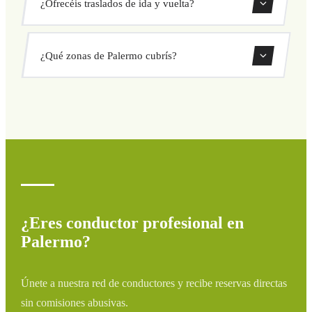
¿Ofrecéis traslados de ida y vuelta?
cerrado antes de salir. Sin cargos ocultos ni sorpresas.
Consulta tu precio al instante en el formulario.
Sí, puedes reservar traslados de solo ida o ida y vuelta
¿Qué zonas de Palermo cubrís?
directamente desde nuestro sistema de reservas.
Cubrimos todas las zonas de Palermo y alrededores:
aeropuertos, puertos, estaciones de tren y hoteles. Si tu
destino no aparece, contáctanos para un presupuesto
personalizado.
¿Eres conductor profesional en
Palermo?
Únete a nuestra red de conductores y recibe reservas directas
sin comisiones abusivas.