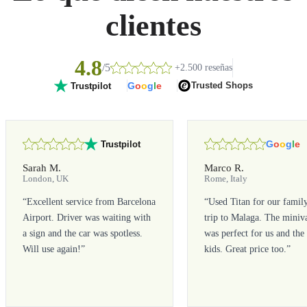
clientes
4.8
/5
+2.500 reseñas
G
o
o
g
l
e
Trusted Shops
Trustpilot
G
o
o
g
l
e
Trustpilot
Sarah M.
Marco R.
London, UK
Rome, Italy
“
Excellent service from Barcelona
“
Used Titan for our famil
Airport. Driver was waiting with
trip to Malaga. The miniv
a sign and the car was spotless.
was perfect for us and the
Will use again!
”
kids. Great price too.
”