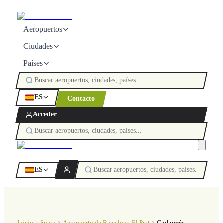
Aeropuertos
Ciudades
Países
ES
Contacto
Acceder
ES
Inicio
Spain
Aeropuerto de Barcelona-El Prat
Cadaqués