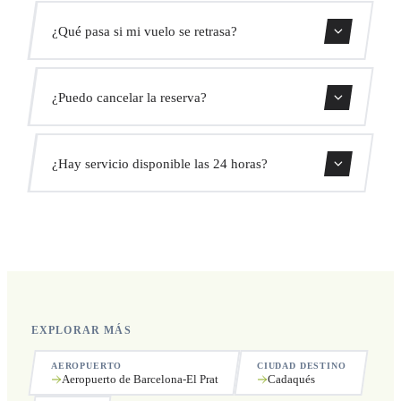
Usa nuestro formulario de reserva para obtener un precio
¿Qué pasa si mi vuelo se retrasa?
fijo al instante. Sin cargos ocultos.
Monitorizamos todos los vuelos en tiempo real. Tu
¿Puedo cancelar la reserva?
conductor ajustará automáticamente la hora de recogida
sin coste adicional.
Sí, puedes cancelar gratis hasta 24 horas antes de la
¿Hay servicio disponible las 24 horas?
recogida.
Sí, operamos las 24 horas del día, los 7 días de la semana,
incluyendo festivos.
EXPLORAR MÁS
AEROPUERTO
CIUDAD DESTINO
Aeropuerto de Barcelona-El Prat
Cadaqués