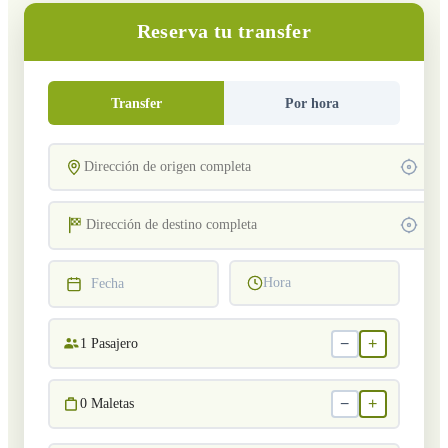
Reserva tu transfer
Transfer
Por hora
Hora
Fecha
−
+
1
Pasajero
−
+
0
Maletas