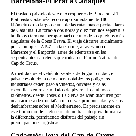
Barcelona-El Prat a Cadaqués
El traslado privado desde el Aeropuerto de Barcelona-El
Prat hasta Cadaqués recorre aproximadamente 180
kilómetros a lo largo de una de las rutas más espectaculares
de Cataluña. En torno a dos horas y diez minutos separan la
bulliciosa terminal aeroportuaria de uno de los pueblos más
singulares de la Costa Brava. El viaje discurre inicialmente
por la autopista AP-7 hacia el norte, atravesando el
Maresme y el Empordà, antes de adentrarse en las
serpenteantes carreteras que rodean el Parque Natural del
Cap de Creus.
A medida que el vehículo se aleja de la gran ciudad, el
paisaje evoluciona de manera notable: los polígonos
industriales ceden paso a viñedos, olivares y calas
escondidas entre acantilados de pizarra. Los últimos
kilómetros, desde Roses o La Selva de Mar, discurren por
una carretera de montaña con curvas pronunciadas y vistas
deslumbrantes sobre el Mediterráneo. Es precisamente en
este tramo donde la elección de un traslado privado marca
la diferencia, permitiendo disfrutar del paisaje sin
preocupaciones logísticas.
Cadaqués: joya del Cap de Creus