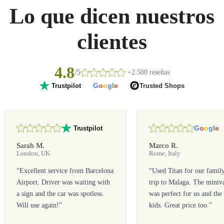
Lo que dicen nuestros
clientes
4.8
/5
+2.500 reseñas
G
o
o
g
l
e
Trusted Shops
Trustpilot
G
o
o
g
l
e
Trustpilot
Sarah M.
Marco R.
London, UK
Rome, Italy
“
Excellent service from Barcelona
“
Used Titan for our famil
Airport. Driver was waiting with
trip to Malaga. The miniv
a sign and the car was spotless.
was perfect for us and the
Will use again!
”
kids. Great price too.
”