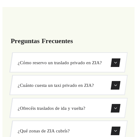
Preguntas Frecuentes
¿Cómo reservo un traslado privado en ZIA?
Usa nuestro formulario de reserva para buscar y confirmar
¿Cuánto cuesta un taxi privado en ZIA?
tu traslado al instante. Elige recogida y destino, selecciona
tu vehículo y confirma a precio fijo.
Nuestros traslados privados en ZIA tienen precio fijo
¿Ofrecéis traslados de ida y vuelta?
cerrado antes de salir. Sin cargos ocultos ni sorpresas.
Consulta tu precio al instante en el formulario.
Sí, puedes reservar traslados de solo ida o ida y vuelta
¿Qué zonas de ZIA cubrís?
directamente desde nuestro sistema de reservas.