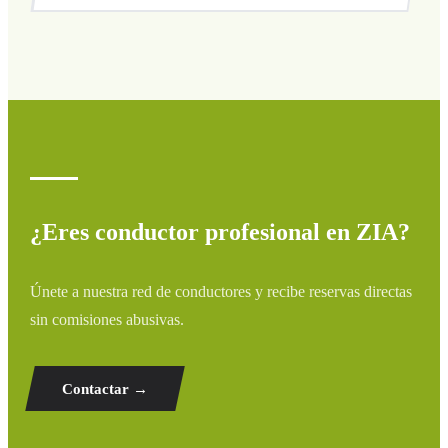
Cubrimos todas las zonas de ZIA y alrededores:
aeropuertos, puertos, estaciones de tren y hoteles. Si tu
destino no aparece, contáctanos para un presupuesto
personalizado.
¿Eres conductor profesional en ZIA?
Únete a nuestra red de conductores y recibe reservas directas
sin comisiones abusivas.
Contactar →