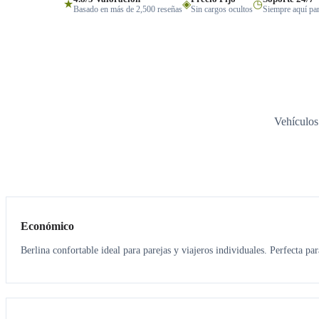
★
◈
◷
Basado en más de 2,500 reseñas
Sin cargos ocultos
Siempre aquí par
Vehículos
3
3
Económico
Berlina confortable ideal para parejas y viajeros individuales. Perfecta pa
3
3