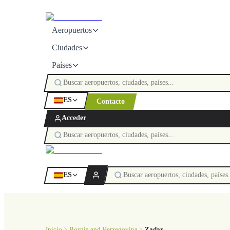
Aeropuertos
Ciudades
Países
ES
Contacto
Acceder
ES
Inicio
Bosnia and Herzegovina
Zadar