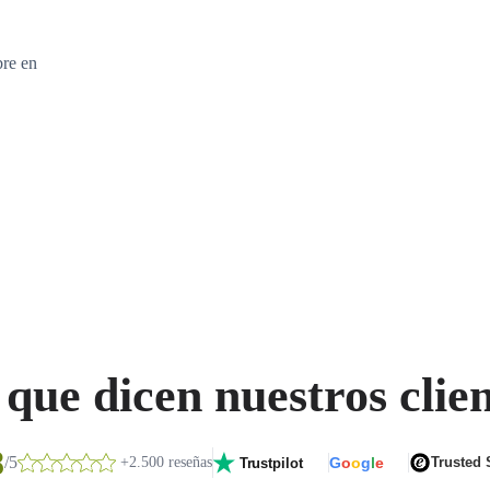
bre en
que dicen nuestros clie
8
/5
+2.500 reseñas
G
o
o
g
l
e
Trusted
Trustpilot