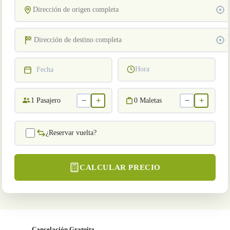
Hora
Fecha
−
+
−
+
1
Pasajero
0
Maletas
¿Reservar vuelta?
CALCULAR PRECIO
Cancelación Gratuita