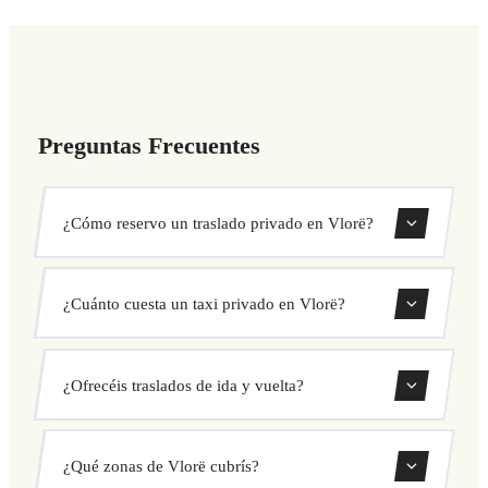
Preguntas Frecuentes
¿Cómo reservo un traslado privado en Vlorë?
Usa nuestro formulario de reserva para buscar y confirmar
¿Cuánto cuesta un taxi privado en Vlorë?
tu traslado al instante. Elige recogida y destino, selecciona
tu vehículo y confirma a precio fijo.
Nuestros traslados privados en Vlorë tienen precio fijo
¿Ofrecéis traslados de ida y vuelta?
cerrado antes de salir. Sin cargos ocultos ni sorpresas.
Consulta tu precio al instante en el formulario.
Sí, puedes reservar traslados de solo ida o ida y vuelta
¿Qué zonas de Vlorë cubrís?
directamente desde nuestro sistema de reservas.