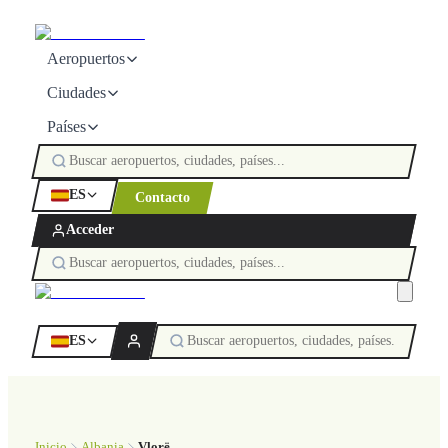
Aeropuertos
Ciudades
Países
ES
Contacto
Acceder
ES
Inicio
Albania
Vlorë