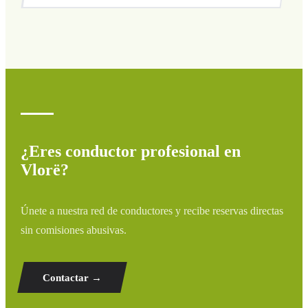
Cubrimos todas las zonas de Vlorë y alrededores:
aeropuertos, puertos, estaciones de tren y hoteles. Si tu
destino no aparece, contáctanos para un presupuesto
personalizado.
¿Eres conductor profesional en
Vlorë?
Únete a nuestra red de conductores y recibe reservas directas
sin comisiones abusivas.
Contactar →