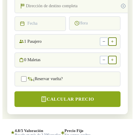
Hora
Fecha
−
+
1
Pasajero
−
+
0
Maletas
¿Reservar vuelta?
CALCULAR PRECIO
4.8/5 Valoración
Precio Fijo
★
◈
Basado en más de 2,500 reseñas
Sin cargos ocultos