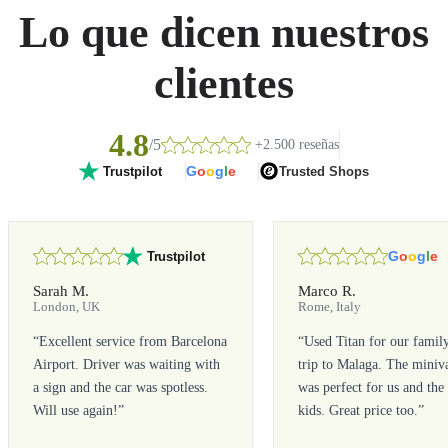
Lo que dicen nuestros
clientes
4.8
/5
+2.500 reseñas
G
o
o
g
l
e
Trusted Shops
Trustpilot
G
o
o
g
l
e
Trustpilot
Sarah M.
Marco R.
London, UK
Rome, Italy
“
Excellent service from Barcelona
“
Used Titan for our famil
Airport. Driver was waiting with
trip to Malaga. The miniv
a sign and the car was spotless.
was perfect for us and the
Will use again!
”
kids. Great price too.
”