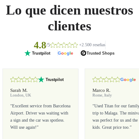
Lo que dicen nuestros
clientes
4.8
/5
+2.500 reseñas
G
o
o
g
l
e
Trusted Shops
Trustpilot
G
o
o
g
l
e
Trustpilot
Sarah M.
Marco R.
London, UK
Rome, Italy
“
Excellent service from Barcelona
“
Used Titan for our famil
Airport. Driver was waiting with
trip to Malaga. The miniv
a sign and the car was spotless.
was perfect for us and the
Will use again!
”
kids. Great price too.
”