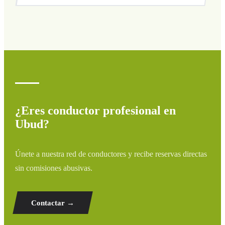
Cubrimos todas las zonas de Ubud y alrededores:
aeropuertos, puertos, estaciones de tren y hoteles. Si tu
destino no aparece, contáctanos para un presupuesto
personalizado.
¿Eres conductor profesional en
Ubud?
Únete a nuestra red de conductores y recibe reservas directas
sin comisiones abusivas.
Contactar →