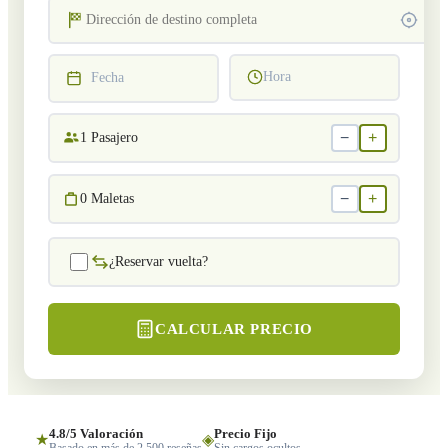
Hora
Fecha
−
+
1
Pasajero
−
+
0
Maletas
¿Reservar vuelta?
CALCULAR PRECIO
4.8/5 Valoración
Precio Fijo
★
◈
Basado en más de 2,500 reseñas
Sin cargos ocultos