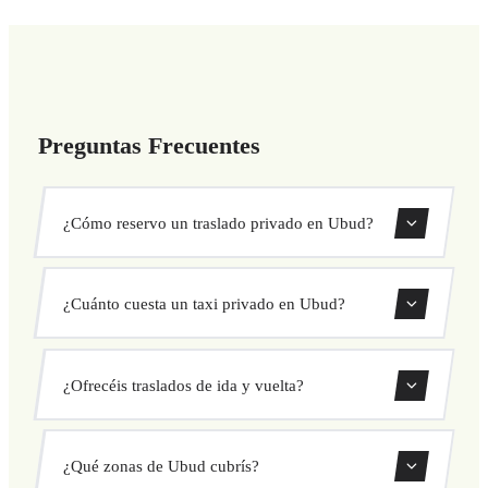
Preguntas Frecuentes
¿Cómo reservo un traslado privado en Ubud?
Usa nuestro formulario de reserva para buscar y confirmar
¿Cuánto cuesta un taxi privado en Ubud?
tu traslado al instante. Elige recogida y destino, selecciona
tu vehículo y confirma a precio fijo.
Nuestros traslados privados en Ubud tienen precio fijo
¿Ofrecéis traslados de ida y vuelta?
cerrado antes de salir. Sin cargos ocultos ni sorpresas.
Consulta tu precio al instante en el formulario.
Sí, puedes reservar traslados de solo ida o ida y vuelta
¿Qué zonas de Ubud cubrís?
directamente desde nuestro sistema de reservas.