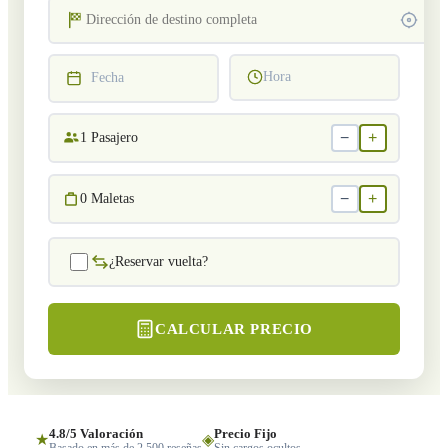
Hora
Fecha
−
+
1
Pasajero
−
+
0
Maletas
¿Reservar vuelta?
CALCULAR PRECIO
4.8/5 Valoración
Precio Fijo
★
◈
Basado en más de 2,500 reseñas
Sin cargos ocultos