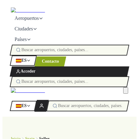
Aeropuertos
Ciudades
Países
ES
Contacto
Acceder
ES
Inicio
Spain
Soller