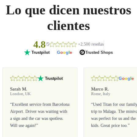
Lo que dicen nuestros
clientes
4.8
/5
+2.500 reseñas
G
o
o
g
l
e
Trusted Shops
Trustpilot
G
o
o
g
l
e
Trustpilot
Sarah M.
Marco R.
London, UK
Rome, Italy
“
Excellent service from Barcelona
“
Used Titan for our famil
Airport. Driver was waiting with
trip to Malaga. The miniv
a sign and the car was spotless.
was perfect for us and the
Will use again!
”
kids. Great price too.
”