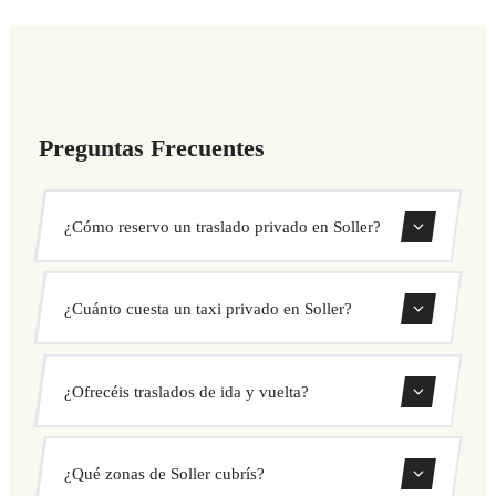
Preguntas Frecuentes
¿Cómo reservo un traslado privado en Soller?
Usa nuestro formulario de reserva para buscar y confirmar
¿Cuánto cuesta un taxi privado en Soller?
tu traslado al instante. Elige recogida y destino, selecciona
tu vehículo y confirma a precio fijo.
Nuestros traslados privados en Soller tienen precio fijo
¿Ofrecéis traslados de ida y vuelta?
cerrado antes de salir. Sin cargos ocultos ni sorpresas.
Consulta tu precio al instante en el formulario.
Sí, puedes reservar traslados de solo ida o ida y vuelta
¿Qué zonas de Soller cubrís?
directamente desde nuestro sistema de reservas.