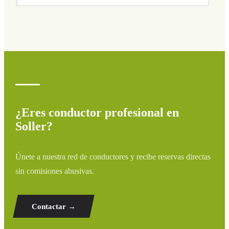
Cubrimos todas las zonas de Soller y alrededores:
aeropuertos, puertos, estaciones de tren y hoteles. Si tu
destino no aparece, contáctanos para un presupuesto
personalizado.
¿Eres conductor profesional en
Soller?
Únete a nuestra red de conductores y recibe reservas directas
sin comisiones abusivas.
Contactar →