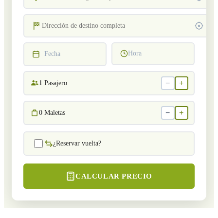
Hora
Fecha
−
+
1
Pasajero
−
+
0
Maletas
¿Reservar vuelta?
CALCULAR PRECIO