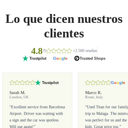
Lo que dicen nuestros
clientes
4.8
/5
+2.500 reseñas
G
o
o
g
l
e
Trusted Shops
Trustpilot
G
o
o
g
l
e
Trustpilot
Sarah M.
Marco R.
London, UK
Rome, Italy
“
Excellent service from Barcelona
“
Used Titan for our famil
Airport. Driver was waiting with
trip to Malaga. The miniv
a sign and the car was spotless.
was perfect for us and the
Will use again!
”
kids. Great price too.
”