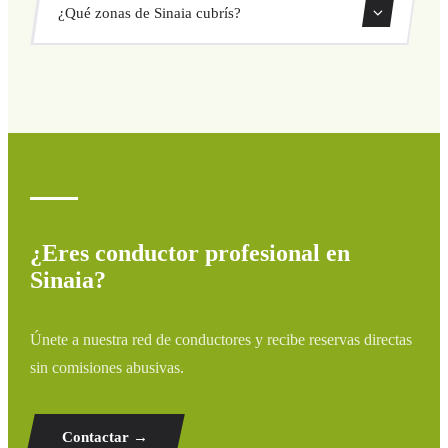
¿Qué zonas de Sinaia cubrís?
directamente desde nuestro sistema de reservas.
Cubrimos todas las zonas de Sinaia y alrededores:
aeropuertos, puertos, estaciones de tren y hoteles. Si tu
destino no aparece, contáctanos para un presupuesto
personalizado.
¿Eres conductor profesional en
Sinaia?
Únete a nuestra red de conductores y recibe reservas directas
sin comisiones abusivas.
Contactar →