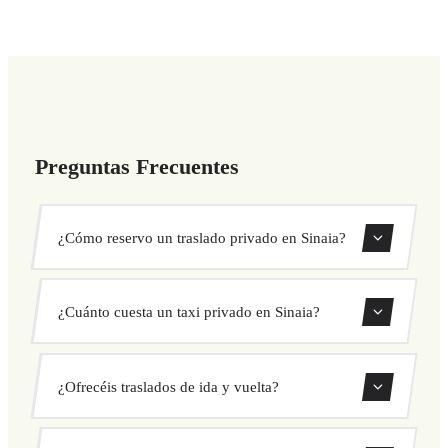
Preguntas Frecuentes
¿Cómo reservo un traslado privado en Sinaia?
Usa nuestro formulario de reserva para buscar y confirmar
¿Cuánto cuesta un taxi privado en Sinaia?
tu traslado al instante. Elige recogida y destino, selecciona
tu vehículo y confirma a precio fijo.
Nuestros traslados privados en Sinaia tienen precio fijo
¿Ofrecéis traslados de ida y vuelta?
cerrado antes de salir. Sin cargos ocultos ni sorpresas.
Consulta tu precio al instante en el formulario.
Sí, puedes reservar traslados de solo ida o ida y vuelta