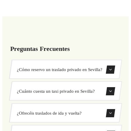
Preguntas Frecuentes
¿Cómo reservo un traslado privado en Sevilla?
Usa nuestro formulario de reserva para buscar y confirmar
¿Cuánto cuesta un taxi privado en Sevilla?
tu traslado al instante. Elige recogida y destino, selecciona
tu vehículo y confirma a precio fijo.
Nuestros traslados privados en Sevilla tienen precio fijo
¿Ofrecéis traslados de ida y vuelta?
cerrado antes de salir. Sin cargos ocultos ni sorpresas.
Consulta tu precio al instante en el formulario.
Sí, puedes reservar traslados de solo ida o ida y vuelta