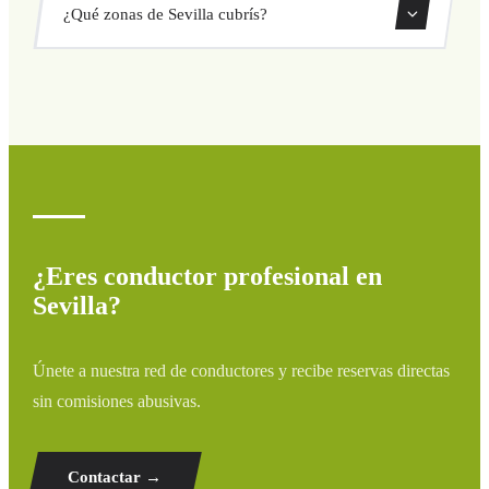
¿Qué zonas de Sevilla cubrís?
directamente desde nuestro sistema de reservas.
Cubrimos todas las zonas de Sevilla y alrededores:
aeropuertos, puertos, estaciones de tren y hoteles. Si tu
destino no aparece, contáctanos para un presupuesto
personalizado.
¿Eres conductor profesional en
Sevilla?
Únete a nuestra red de conductores y recibe reservas directas
sin comisiones abusivas.
Contactar →