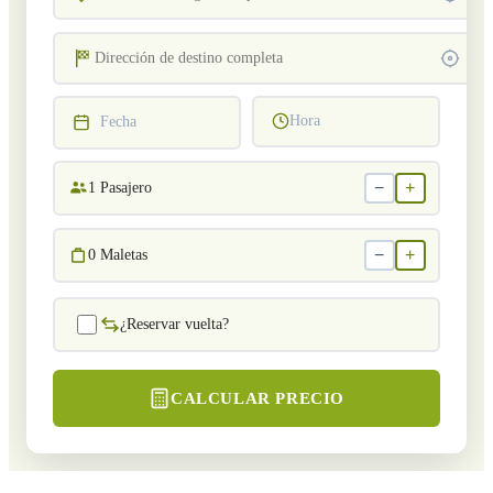
Hora
Fecha
−
+
1
Pasajero
−
+
0
Maletas
¿Reservar vuelta?
CALCULAR PRECIO