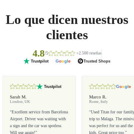
Lo que dicen nuestros
clientes
4.8
/5
+2.500 reseñas
G
o
o
g
l
e
Trusted Shops
Trustpilot
G
o
o
g
l
e
Trustpilot
Sarah M.
Marco R.
London, UK
Rome, Italy
“
Excellent service from Barcelona
“
Used Titan for our famil
Airport. Driver was waiting with
trip to Malaga. The miniv
a sign and the car was spotless.
was perfect for us and the
Will use again!
”
kids. Great price too.
”