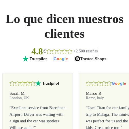
Lo que dicen nuestros
clientes
4.8
/5
+2.500 reseñas
G
o
o
g
l
e
Trusted Shops
Trustpilot
G
o
o
g
l
e
Trustpilot
Sarah M.
Marco R.
London, UK
Rome, Italy
“
Excellent service from Barcelona
“
Used Titan for our famil
Airport. Driver was waiting with
trip to Malaga. The miniv
a sign and the car was spotless.
was perfect for us and the
Will use again!
”
kids. Great price too.
”