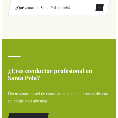
Sí, puedes reservar traslados de solo ida o ida y vuelta
¿Qué zonas de Santa Pola cubrís?
directamente desde nuestro sistema de reservas.
Cubrimos todas las zonas de Santa Pola y alrededores:
aeropuertos, puertos, estaciones de tren y hoteles. Si tu
destino no aparece, contáctanos para un presupuesto
personalizado.
¿Eres conductor profesional en
Santa Pola?
Únete a nuestra red de conductores y recibe reservas directas
sin comisiones abusivas.