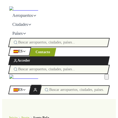
Aeropuertos
Ciudades
Países
ES
Contacto
Acceder
ES
Inicio
Spain
Santa Pola