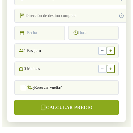
Hora
Fecha
−
+
1
Pasajero
−
+
0
Maletas
¿Reservar vuelta?
CALCULAR PRECIO