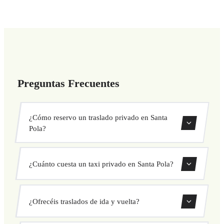
Preguntas Frecuentes
¿Cómo reservo un traslado privado en Santa
Pola?
Usa nuestro formulario de reserva para buscar y confirmar
¿Cuánto cuesta un taxi privado en Santa Pola?
tu traslado al instante. Elige recogida y destino, selecciona
tu vehículo y confirma a precio fijo.
Nuestros traslados privados en Santa Pola tienen precio
¿Ofrecéis traslados de ida y vuelta?
fijo cerrado antes de salir. Sin cargos ocultos ni sorpresas.
Consulta tu precio al instante en el formulario.