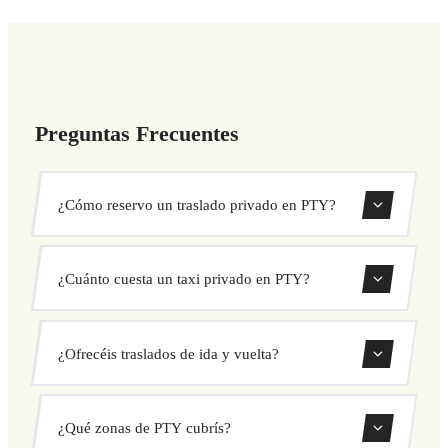
Preguntas Frecuentes
¿Cómo reservo un traslado privado en PTY?
Usa nuestro formulario de reserva para buscar y confirmar
¿Cuánto cuesta un taxi privado en PTY?
tu traslado al instante. Elige recogida y destino, selecciona
tu vehículo y confirma a precio fijo.
Nuestros traslados privados en PTY tienen precio fijo
¿Ofrecéis traslados de ida y vuelta?
cerrado antes de salir. Sin cargos ocultos ni sorpresas.
Consulta tu precio al instante en el formulario.
Sí, puedes reservar traslados de solo ida o ida y vuelta
¿Qué zonas de PTY cubrís?
directamente desde nuestro sistema de reservas.