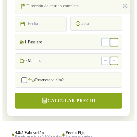
Hora
Fecha
−
+
1
Pasajero
−
+
0
Maletas
¿Reservar vuelta?
CALCULAR PRECIO
4.8/5 Valoración
Precio Fijo
★
◈
Basado en más de 2,500 reseñas
Sin cargos ocultos