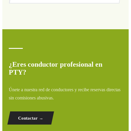
Cubrimos todas las zonas de PTY y alrededores:
aeropuertos, puertos, estaciones de tren y hoteles. Si tu
destino no aparece, contáctanos para un presupuesto
personalizado.
¿Eres conductor profesional en
PTY?
Únete a nuestra red de conductores y recibe reservas directas
sin comisiones abusivas.
Contactar →