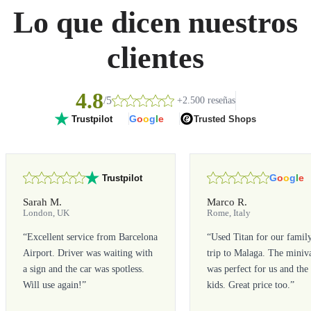
Lo que dicen nuestros
clientes
4.8
/5
+2.500 reseñas
G
o
o
g
l
e
Trusted Shops
Trustpilot
G
o
o
g
l
e
Trustpilot
Sarah M.
Marco R.
London, UK
Rome, Italy
“
Excellent service from Barcelona
“
Used Titan for our famil
Airport. Driver was waiting with
trip to Malaga. The miniv
a sign and the car was spotless.
was perfect for us and the
Will use again!
”
kids. Great price too.
”