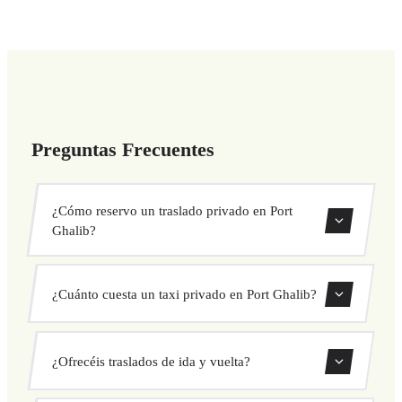
Preguntas Frecuentes
¿Cómo reservo un traslado privado en Port
Ghalib?
Usa nuestro formulario de reserva para buscar y confirmar
¿Cuánto cuesta un taxi privado en Port Ghalib?
tu traslado al instante. Elige recogida y destino, selecciona
tu vehículo y confirma a precio fijo.
Nuestros traslados privados en Port Ghalib tienen precio
¿Ofrecéis traslados de ida y vuelta?
fijo cerrado antes de salir. Sin cargos ocultos ni sorpresas.
Consulta tu precio al instante en el formulario.