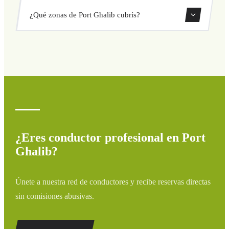
Sí, puedes reservar traslados de solo ida o ida y vuelta
¿Qué zonas de Port Ghalib cubrís?
directamente desde nuestro sistema de reservas.
Cubrimos todas las zonas de Port Ghalib y alrededores:
aeropuertos, puertos, estaciones de tren y hoteles. Si tu
destino no aparece, contáctanos para un presupuesto
personalizado.
¿Eres conductor profesional en Port
Ghalib?
Únete a nuestra red de conductores y recibe reservas directas
sin comisiones abusivas.