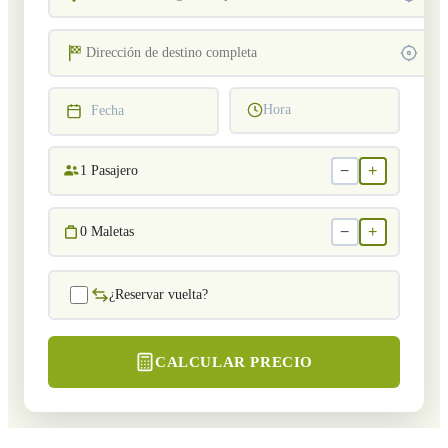
Hora
Fecha
−
+
1
Pasajero
−
+
0
Maletas
¿Reservar vuelta?
CALCULAR PRECIO