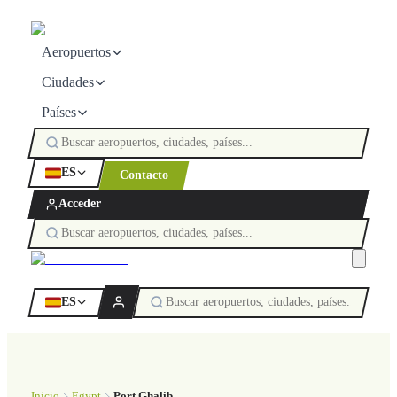
Aeropuertos
Ciudades
Países
ES
Contacto
Acceder
ES
Inicio
Egypt
Port Ghalib