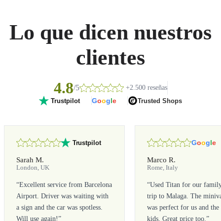
Lo que dicen nuestros
clientes
4.8
/5
+2.500 reseñas
G
o
o
g
l
e
Trusted Shops
Trustpilot
G
o
o
g
l
e
Trustpilot
Sarah M.
Marco R.
London, UK
Rome, Italy
“
Excellent service from Barcelona
“
Used Titan for our famil
Airport. Driver was waiting with
trip to Malaga. The miniv
a sign and the car was spotless.
was perfect for us and the
Will use again!
”
kids. Great price too.
”