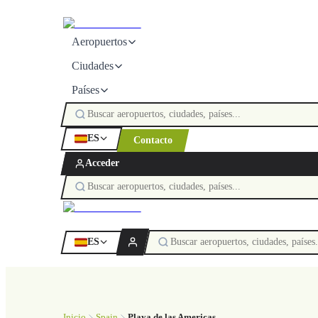
Aeropuertos
Ciudades
Países
ES
Contacto
Acceder
ES
Inicio
Spain
Playa de las Americas