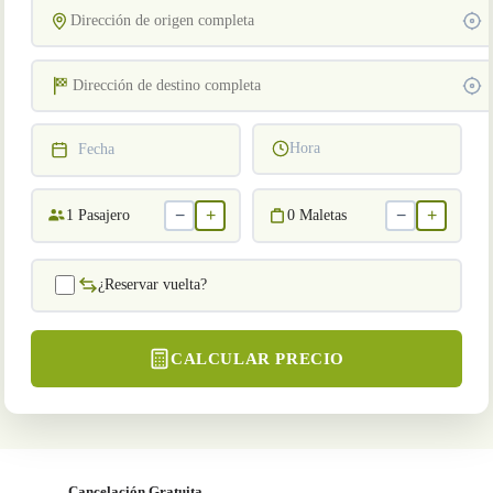
Hora
Fecha
−
+
−
+
1
Pasajero
0
Maletas
¿Reservar vuelta?
CALCULAR PRECIO
Cancelación Gratuita