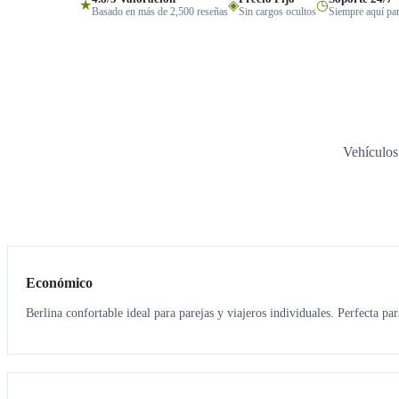
★
◈
◷
Basado en más de 2,500 reseñas
Sin cargos ocultos
Siempre aquí par
Vehículos
3
3
Económico
Berlina confortable ideal para parejas y viajeros individuales. Perfecta pa
3
3