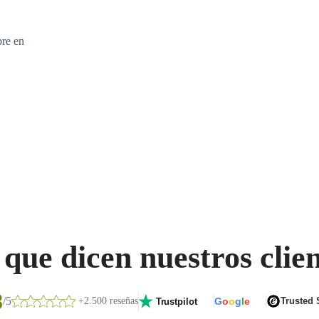
bre en
que dicen nuestros clie
8
/5
+2.500 reseñas
G
o
o
g
l
e
Trusted
Trustpilot