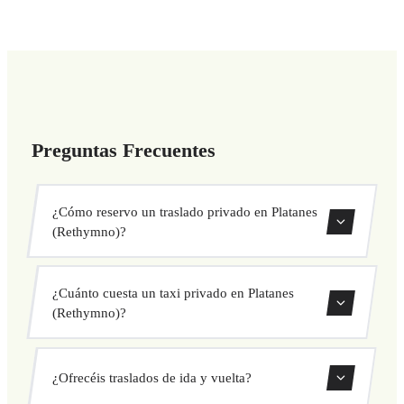
Preguntas Frecuentes
¿Cómo reservo un traslado privado en Platanes
(Rethymno)?
Usa nuestro formulario de reserva para buscar y confirmar
¿Cuánto cuesta un taxi privado en Platanes
tu traslado al instante. Elige recogida y destino, selecciona
(Rethymno)?
tu vehículo y confirma a precio fijo.
Nuestros traslados privados en Platanes (Rethymno) tienen
¿Ofrecéis traslados de ida y vuelta?
precio fijo cerrado antes de salir. Sin cargos ocultos ni