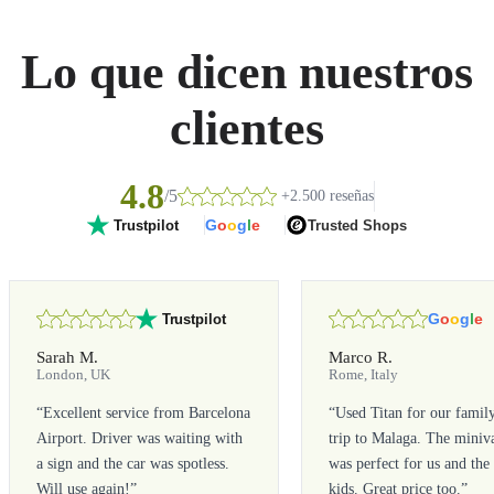
Lo que dicen nuestros
clientes
4.8
/5
+2.500 reseñas
G
o
o
g
l
e
Trusted Shops
Trustpilot
G
o
o
g
l
e
Trustpilot
Sarah M.
Marco R.
London, UK
Rome, Italy
“
Excellent service from Barcelona
“
Used Titan for our famil
Airport. Driver was waiting with
trip to Malaga. The miniv
a sign and the car was spotless.
was perfect for us and the
Will use again!
”
kids. Great price too.
”