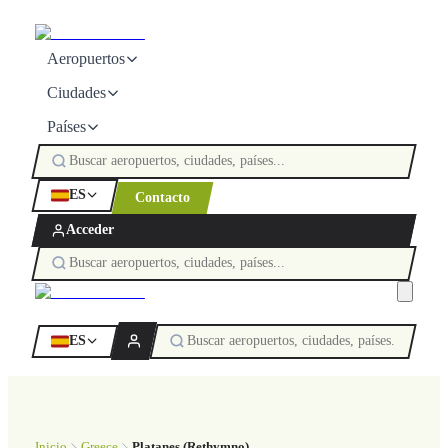
Aeropuertos
Ciudades
Países
ES
Contacto
Acceder
ES
Inicio
Greece
Platanes (Rethymno)