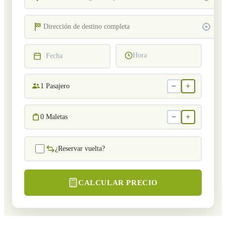
Hora
Fecha
−
+
1
Pasajero
−
+
0
Maletas
¿Reservar vuelta?
CALCULAR PRECIO