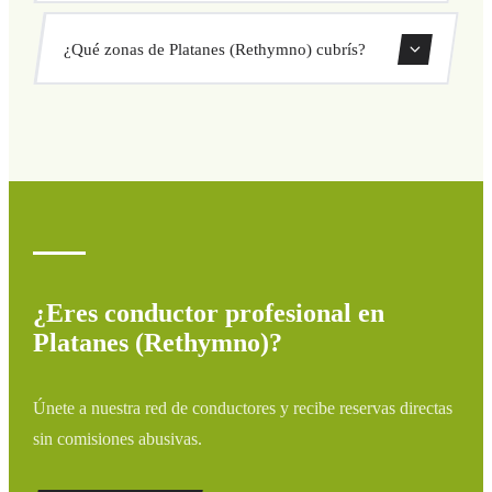
sorpresas. Consulta tu precio al instante en el formulario.
Sí, puedes reservar traslados de solo ida o ida y vuelta
¿Qué zonas de Platanes (Rethymno) cubrís?
directamente desde nuestro sistema de reservas.
Cubrimos todas las zonas de Platanes (Rethymno) y
alrededores: aeropuertos, puertos, estaciones de tren y
hoteles. Si tu destino no aparece, contáctanos para un
presupuesto personalizado.
¿Eres conductor profesional en
Platanes (Rethymno)?
Únete a nuestra red de conductores y recibe reservas directas
sin comisiones abusivas.