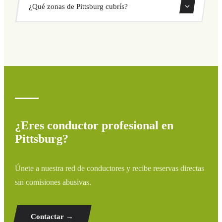
¿Qué zonas de Pittsburg cubrís?
directamente desde nuestro sistema de reservas.
Cubrimos todas las zonas de Pittsburg y alrededores:
aeropuertos, puertos, estaciones de tren y hoteles. Si tu
destino no aparece, contáctanos para un presupuesto
personalizado.
¿Eres conductor profesional en
Pittsburg?
Únete a nuestra red de conductores y recibe reservas directas
sin comisiones abusivas.
Contactar →