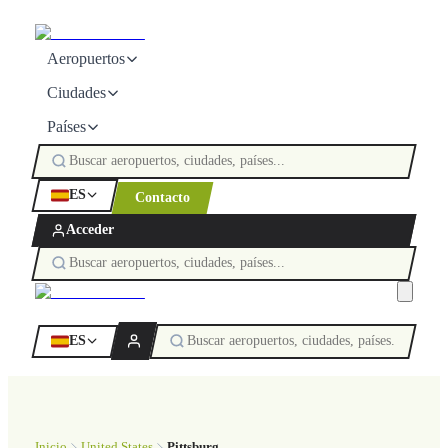
Aeropuertos
Ciudades
Países
ES
Contacto
Acceder
ES
Inicio
United States
Pittsburg