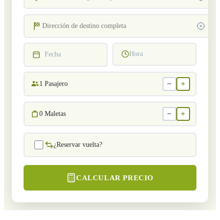
Hora
Fecha
−
+
1
Pasajero
−
+
0
Maletas
¿Reservar vuelta?
CALCULAR PRECIO