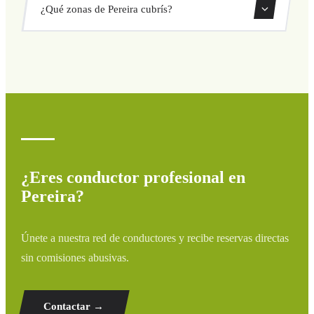
¿Qué zonas de Pereira cubrís?
directamente desde nuestro sistema de reservas.
Cubrimos todas las zonas de Pereira y alrededores:
aeropuertos, puertos, estaciones de tren y hoteles. Si tu
destino no aparece, contáctanos para un presupuesto
personalizado.
¿Eres conductor profesional en
Pereira?
Únete a nuestra red de conductores y recibe reservas directas
sin comisiones abusivas.
Contactar →