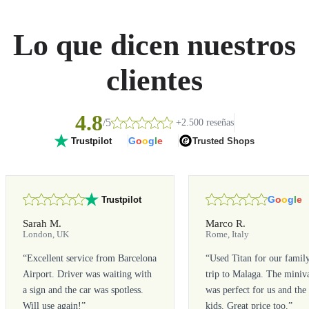
Lo que dicen nuestros
clientes
4.8
/5
+2.500 reseñas
G
o
o
g
l
e
Trusted Shops
Trustpilot
G
o
o
g
l
e
Trustpilot
Sarah M.
Marco R.
London, UK
Rome, Italy
“
Excellent service from Barcelona
“
Used Titan for our famil
Airport. Driver was waiting with
trip to Malaga. The miniv
a sign and the car was spotless.
was perfect for us and the
Will use again!
”
kids. Great price too.
”