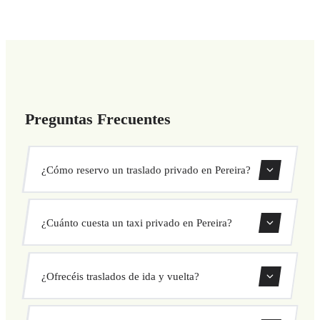
Preguntas Frecuentes
¿Cómo reservo un traslado privado en Pereira?
Usa nuestro formulario de reserva para buscar y confirmar
¿Cuánto cuesta un taxi privado en Pereira?
tu traslado al instante. Elige recogida y destino, selecciona
tu vehículo y confirma a precio fijo.
Nuestros traslados privados en Pereira tienen precio fijo
¿Ofrecéis traslados de ida y vuelta?
cerrado antes de salir. Sin cargos ocultos ni sorpresas.
Consulta tu precio al instante en el formulario.
Sí, puedes reservar traslados de solo ida o ida y vuelta