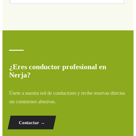
Cubrimos todas las zonas de Nerja y alrededores:
aeropuertos, puertos, estaciones de tren y hoteles. Si tu
destino no aparece, contáctanos para un presupuesto
personalizado.
¿Eres conductor profesional en
Nerja?
Únete a nuestra red de conductores y recibe reservas directas
sin comisiones abusivas.
Contactar →