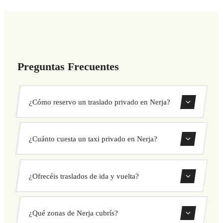
Preguntas Frecuentes
¿Cómo reservo un traslado privado en Nerja?
Usa nuestro formulario de reserva para buscar y confirmar
¿Cuánto cuesta un taxi privado en Nerja?
tu traslado al instante. Elige recogida y destino, selecciona
tu vehículo y confirma a precio fijo.
Nuestros traslados privados en Nerja tienen precio fijo
¿Ofrecéis traslados de ida y vuelta?
cerrado antes de salir. Sin cargos ocultos ni sorpresas.
Consulta tu precio al instante en el formulario.
Sí, puedes reservar traslados de solo ida o ida y vuelta
¿Qué zonas de Nerja cubrís?
directamente desde nuestro sistema de reservas.