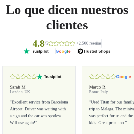
Lo que dicen nuestros
clientes
4.8
/5
+2.500 reseñas
G
o
o
g
l
e
Trusted Shops
Trustpilot
G
o
o
g
l
e
Trustpilot
Sarah M.
Marco R.
London, UK
Rome, Italy
“
Excellent service from Barcelona
“
Used Titan for our famil
Airport. Driver was waiting with
trip to Malaga. The miniv
a sign and the car was spotless.
was perfect for us and the
Will use again!
”
kids. Great price too.
”