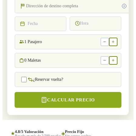
Hora
Fecha
−
+
1
Pasajero
−
+
0
Maletas
¿Reservar vuelta?
CALCULAR PRECIO
4.8/5 Valoración
Precio Fijo
★
◈
Basado en más de 2,500 reseñas
Sin cargos ocultos