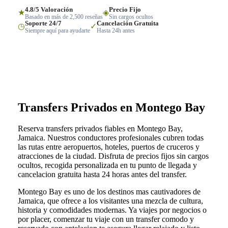
4.8/5 Valoración
Precio Fijo
★
◈
Basado en más de 2,500 reseñas
Sin cargos ocultos
Soporte 24/7
Cancelación Gratuita
◷
✓
Siempre aquí para ayudarte
Hasta 24h antes
Transfers Privados en Montego Bay
Reserva transfers privados fiables en Montego Bay,
Jamaica. Nuestros conductores profesionales cubren todas
las rutas entre aeropuertos, hoteles, puertos de cruceros y
atracciones de la ciudad. Disfruta de precios fijos sin cargos
ocultos, recogida personalizada en tu punto de llegada y
cancelacion gratuita hasta 24 horas antes del transfer.
Montego Bay es uno de los destinos mas cautivadores de
Jamaica, que ofrece a los visitantes una mezcla de cultura,
historia y comodidades modernas. Ya viajes por negocios o
por placer, comenzar tu viaje con un transfer comodo y