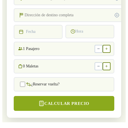
Hora
Fecha
−
+
1
Pasajero
−
+
0
Maletas
¿Reservar vuelta?
CALCULAR PRECIO