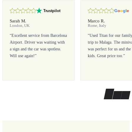
G
o
o
g
l
e
Trustpilot
Sarah M.
Marco R.
London, UK
Rome, Italy
“
Excellent service from Barcelona
“
Used Titan for our famil
Airport. Driver was waiting with
trip to Malaga. The miniv
a sign and the car was spotless.
was perfect for us and the
Will use again!
”
kids. Great price too.
”