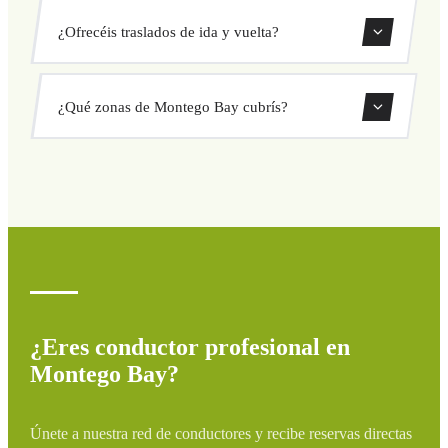
Nuestros traslados privados en Montego Bay tienen precio
¿Ofrecéis traslados de ida y vuelta?
fijo cerrado antes de salir. Sin cargos ocultos ni sorpresas.
Consulta tu precio al instante en el formulario.
Sí, puedes reservar traslados de solo ida o ida y vuelta
¿Qué zonas de Montego Bay cubrís?
directamente desde nuestro sistema de reservas.
Cubrimos todas las zonas de Montego Bay y alrededores:
aeropuertos, puertos, estaciones de tren y hoteles. Si tu
destino no aparece, contáctanos para un presupuesto
personalizado.
¿Eres conductor profesional en
Montego Bay?
Únete a nuestra red de conductores y recibe reservas directas