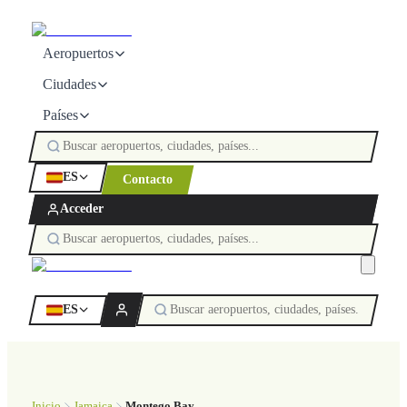
Aeropuertos
Ciudades
Países
ES
Contacto
Acceder
ES
Inicio
Jamaica
Montego Bay