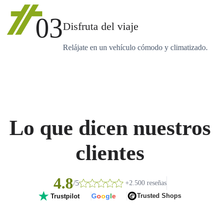
03
Disfruta del viaje
Relájate en un vehículo cómodo y climatizado.
Lo que dicen nuestros
clientes
4.8
/5
+2.500 reseñas
G
o
o
g
l
e
Trusted Shops
Trustpilot