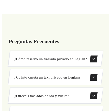
Preguntas Frecuentes
¿Cómo reservo un traslado privado en Legian?
Usa nuestro formulario de reserva para buscar y confirmar
¿Cuánto cuesta un taxi privado en Legian?
tu traslado al instante. Elige recogida y destino, selecciona
tu vehículo y confirma a precio fijo.
Nuestros traslados privados en Legian tienen precio fijo
¿Ofrecéis traslados de ida y vuelta?
cerrado antes de salir. Sin cargos ocultos ni sorpresas.
Consulta tu precio al instante en el formulario.
Sí, puedes reservar traslados de solo ida o ida y vuelta