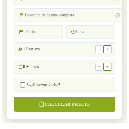
Hora
Fecha
−
+
1
Pasajero
−
+
0
Maletas
¿Reservar vuelta?
CALCULAR PRECIO