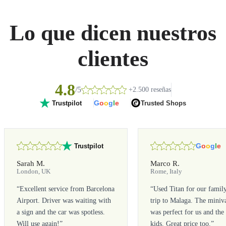
Lo que dicen nuestros
clientes
4.8
/5
+2.500 reseñas
G
o
o
g
l
e
Trusted Shops
Trustpilot
G
o
o
g
l
e
Trustpilot
Sarah M.
Marco R.
London, UK
Rome, Italy
“
Excellent service from Barcelona
“
Used Titan for our famil
Airport. Driver was waiting with
trip to Malaga. The miniv
a sign and the car was spotless.
was perfect for us and the
Will use again!
”
kids. Great price too.
”