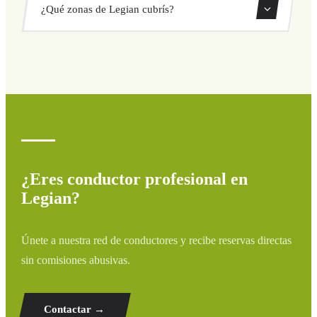
¿Qué zonas de Legian cubrís?
directamente desde nuestro sistema de reservas.
Cubrimos todas las zonas de Legian y alrededores:
aeropuertos, puertos, estaciones de tren y hoteles. Si tu
destino no aparece, contáctanos para un presupuesto
personalizado.
¿Eres conductor profesional en
Legian?
Únete a nuestra red de conductores y recibe reservas directas
sin comisiones abusivas.
Contactar →