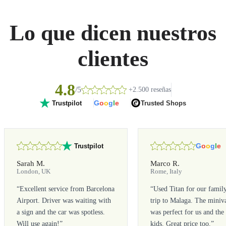
Lo que dicen nuestros
clientes
4.8
/5
+2.500 reseñas
G
o
o
g
l
e
Trusted Shops
Trustpilot
G
o
o
g
l
e
Trustpilot
Sarah M.
Marco R.
London, UK
Rome, Italy
“
Excellent service from Barcelona
“
Used Titan for our famil
Airport. Driver was waiting with
trip to Malaga. The miniv
a sign and the car was spotless.
was perfect for us and the
Will use again!
”
kids. Great price too.
”