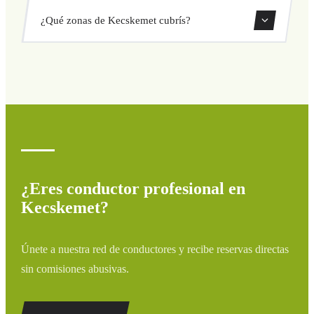
Sí, puedes reservar traslados de solo ida o ida y vuelta
¿Qué zonas de Kecskemet cubrís?
directamente desde nuestro sistema de reservas.
Cubrimos todas las zonas de Kecskemet y alrededores:
aeropuertos, puertos, estaciones de tren y hoteles. Si tu
destino no aparece, contáctanos para un presupuesto
personalizado.
¿Eres conductor profesional en
Kecskemet?
Únete a nuestra red de conductores y recibe reservas directas
sin comisiones abusivas.