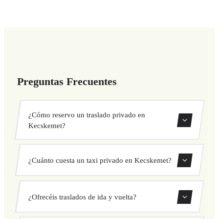
Preguntas Frecuentes
¿Cómo reservo un traslado privado en
Kecskemet?
Usa nuestro formulario de reserva para buscar y confirmar
¿Cuánto cuesta un taxi privado en Kecskemet?
tu traslado al instante. Elige recogida y destino, selecciona
tu vehículo y confirma a precio fijo.
Nuestros traslados privados en Kecskemet tienen precio
¿Ofrecéis traslados de ida y vuelta?
fijo cerrado antes de salir. Sin cargos ocultos ni sorpresas.
Consulta tu precio al instante en el formulario.