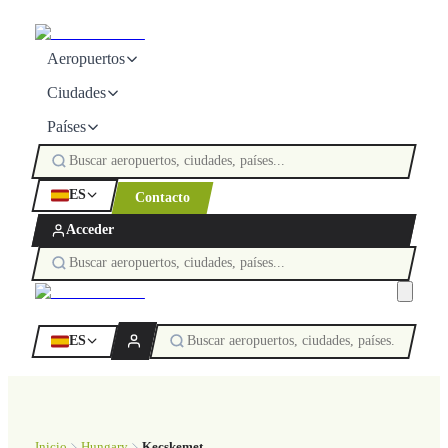
Aeropuertos
Ciudades
Países
ES
Contacto
Acceder
ES
Inicio
Hungary
Kecskemet