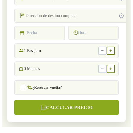
Hora
Fecha
−
+
1
Pasajero
−
+
0
Maletas
¿Reservar vuelta?
CALCULAR PRECIO