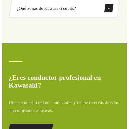
Sí, puedes reservar traslados de solo ida o ida y vuelta
¿Qué zonas de Kawasaki cubrís?
directamente desde nuestro sistema de reservas.
Cubrimos todas las zonas de Kawasaki y alrededores:
aeropuertos, puertos, estaciones de tren y hoteles. Si tu
destino no aparece, contáctanos para un presupuesto
personalizado.
¿Eres conductor profesional en
Kawasaki?
Únete a nuestra red de conductores y recibe reservas directas
sin comisiones abusivas.