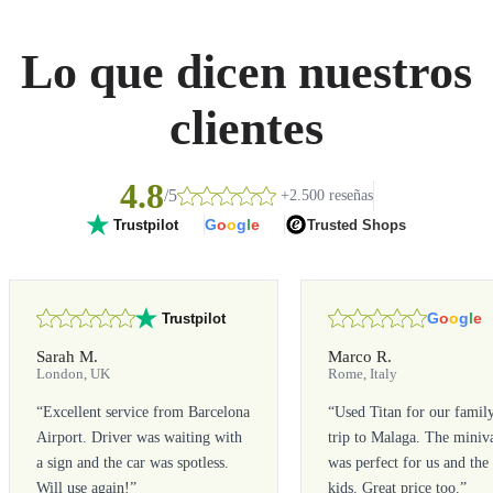
Lo que dicen nuestros
clientes
4.8
/5
+2.500 reseñas
G
o
o
g
l
e
Trusted Shops
Trustpilot
G
o
o
g
l
e
Trustpilot
Sarah M.
Marco R.
London, UK
Rome, Italy
“
Excellent service from Barcelona
“
Used Titan for our famil
Airport. Driver was waiting with
trip to Malaga. The miniv
a sign and the car was spotless.
was perfect for us and the
Will use again!
”
kids. Great price too.
”