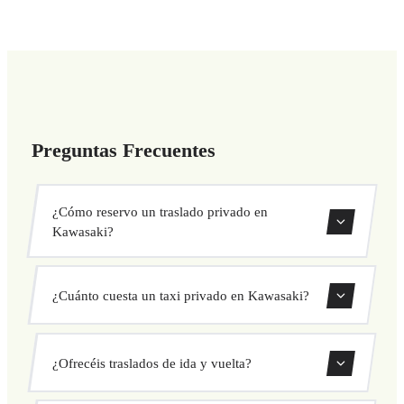
Preguntas Frecuentes
¿Cómo reservo un traslado privado en
Kawasaki?
Usa nuestro formulario de reserva para buscar y confirmar
¿Cuánto cuesta un taxi privado en Kawasaki?
tu traslado al instante. Elige recogida y destino, selecciona
tu vehículo y confirma a precio fijo.
Nuestros traslados privados en Kawasaki tienen precio fijo
¿Ofrecéis traslados de ida y vuelta?
cerrado antes de salir. Sin cargos ocultos ni sorpresas.
Consulta tu precio al instante en el formulario.