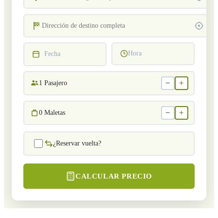
Hora
Fecha
−
+
1
Pasajero
−
+
0
Maletas
¿Reservar vuelta?
CALCULAR PRECIO