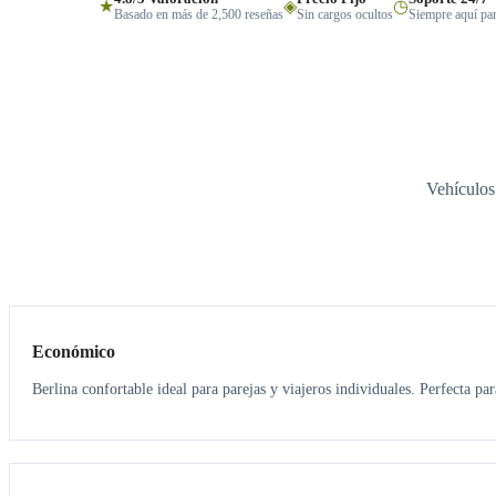
★
◈
◷
Basado en más de 2,500 reseñas
Sin cargos ocultos
Siempre aquí par
Vehículos
3
3
Económico
Berlina confortable ideal para parejas y viajeros individuales. Perfecta pa
3
3