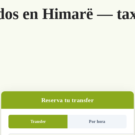
dos en Himarë — tax
Reserva tu transfer
Transfer
Por hora