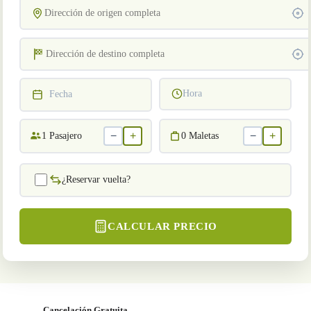
Hora
Fecha
−
+
−
+
1
Pasajero
0
Maletas
¿Reservar vuelta?
CALCULAR PRECIO
Cancelación Gratuita