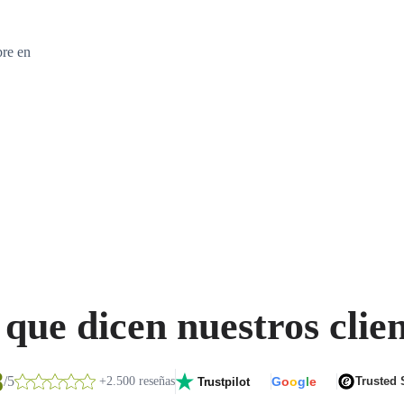
bre en
que dicen nuestros clie
8
/5
+2.500 reseñas
G
o
o
g
l
e
Trusted
Trustpilot