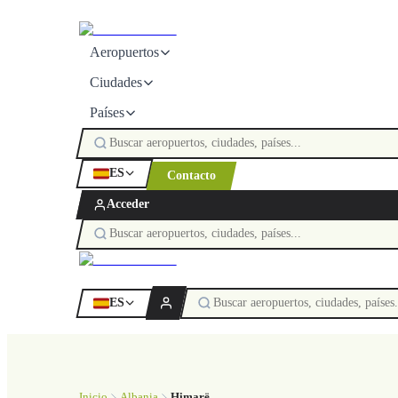
Aeropuertos
Ciudades
Países
ES
Contacto
Acceder
ES
Inicio
Albania
Himarë