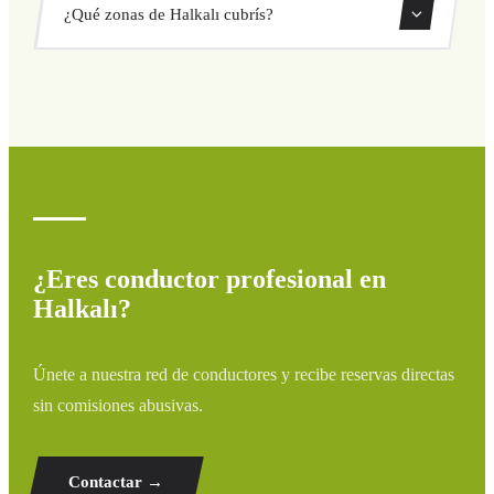
¿Qué zonas de Halkalı cubrís?
directamente desde nuestro sistema de reservas.
Cubrimos todas las zonas de Halkalı y alrededores:
aeropuertos, puertos, estaciones de tren y hoteles. Si tu
destino no aparece, contáctanos para un presupuesto
personalizado.
¿Eres conductor profesional en
Halkalı?
Únete a nuestra red de conductores y recibe reservas directas
sin comisiones abusivas.
Contactar →