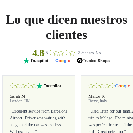
Lo que dicen nuestros
clientes
4.8
/5
+2.500 reseñas
G
o
o
g
l
e
Trusted Shops
Trustpilot
G
o
o
g
l
e
Trustpilot
Sarah M.
Marco R.
London, UK
Rome, Italy
“
Excellent service from Barcelona
“
Used Titan for our famil
Airport. Driver was waiting with
trip to Malaga. The miniv
a sign and the car was spotless.
was perfect for us and the
Will use again!
”
kids. Great price too.
”