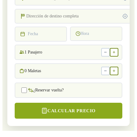
Hora
Fecha
−
+
1
Pasajero
−
+
0
Maletas
¿Reservar vuelta?
CALCULAR PRECIO