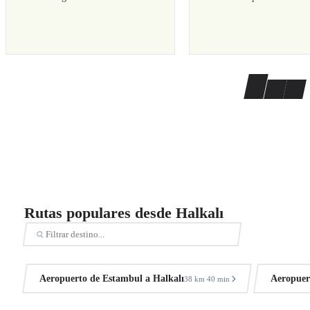
Rutas populares desde Halkalı
Aeropuerto de Estambul a Halkalı
Aeropuer
38 km
40 min
·