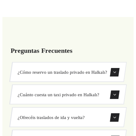
Preguntas Frecuentes
¿Cómo reservo un traslado privado en Halkalı?
Usa nuestro formulario de reserva para buscar y confirmar
¿Cuánto cuesta un taxi privado en Halkalı?
tu traslado al instante. Elige recogida y destino, selecciona
tu vehículo y confirma a precio fijo.
Nuestros traslados privados en Halkalı tienen precio fijo
¿Ofrecéis traslados de ida y vuelta?
cerrado antes de salir. Sin cargos ocultos ni sorpresas.
Consulta tu precio al instante en el formulario.
Sí, puedes reservar traslados de solo ida o ida y vuelta