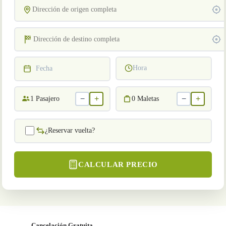
Hora
Fecha
−
+
−
+
1
Pasajero
0
Maletas
¿Reservar vuelta?
CALCULAR PRECIO
Cancelación Gratuita