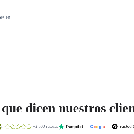
bre en
que dicen nuestros clie
8
/5
+2.500 reseñas
G
o
o
g
l
e
Trusted
Trustpilot