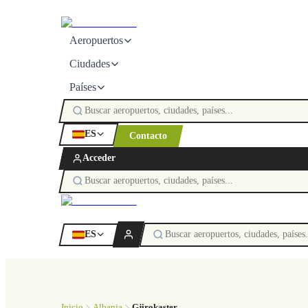
Aeropuertos
Ciudades
Países
ES
Contacto
Acceder
ES
Inicio
Albania
Gjirokaster