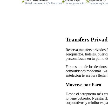
★
◈
◷
Basado en más de 2,500 reseñas
Sin cargos ocultos
Siempre aquí par
Transfers Privad
Reserva transfers privados f
aeropuertos, hoteles, puerto
personalizada en tu punto de
Faro es uno de los destinos 
comodidades modernas. Ya v
antelacion te asegura llegar 
Moverse por Faro
Desde el aeropuerto más cerc
lo tiene cubierto. Nuestra f
corporativos y minibuses pa