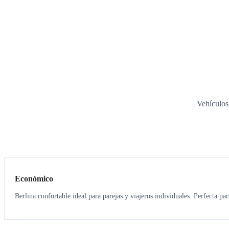
Vehículos
3
3
Económico
Berlina confortable ideal para parejas y viajeros individuales. Perfecta pa
3
3