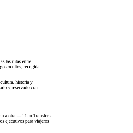
s las rutas entre
rgos ocultos, recogida
ultura, historia y
modo y reservado con
ion a otra — Titan Transfers
os ejecutivos para viajeros