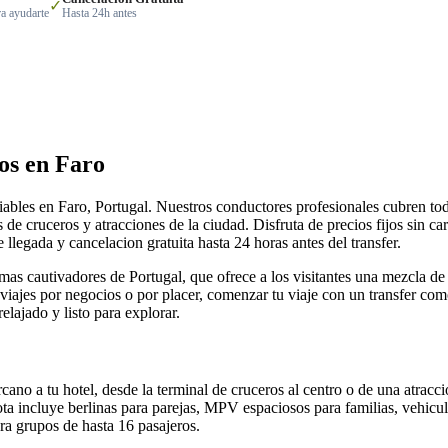
✓
a ayudarte
Hasta 24h antes
os en Faro
iables en Faro, Portugal. Nuestros conductores profesionales cubren toda
s de cruceros y atracciones de la ciudad. Disfruta de precios fijos sin ca
 llegada y cancelacion gratuita hasta 24 horas antes del transfer.
mas cautivadores de Portugal, que ofrece a los visitantes una mezcla de c
iajes por negocios o por placer, comenzar tu viaje con un transfer co
relajado y listo para explorar.
ano a tu hotel, desde la terminal de cruceros al centro o de una atracc
lota incluye berlinas para parejas, MPV espaciosos para familias, vehicul
ra grupos de hasta 16 pasajeros.