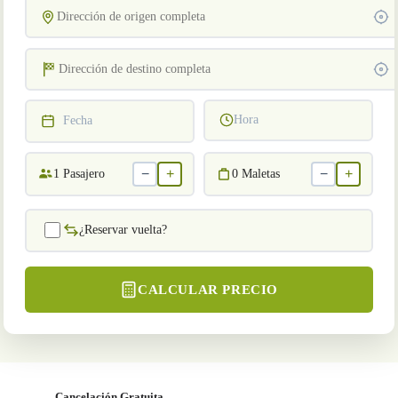
Hora
Fecha
−
+
−
+
1
Pasajero
0
Maletas
¿Reservar vuelta?
CALCULAR PRECIO
Cancelación Gratuita