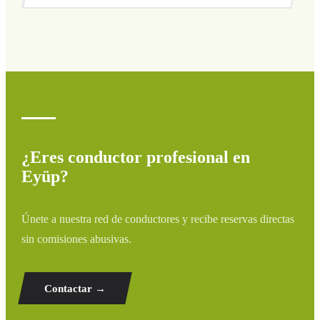
Cubrimos todas las zonas de Eyüp y alrededores:
aeropuertos, puertos, estaciones de tren y hoteles. Si tu
destino no aparece, contáctanos para un presupuesto
personalizado.
¿Eres conductor profesional en
Eyüp?
Únete a nuestra red de conductores y recibe reservas directas
sin comisiones abusivas.
Contactar →