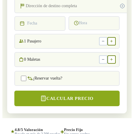
Hora
Fecha
−
+
1
Pasajero
−
+
0
Maletas
¿Reservar vuelta?
CALCULAR PRECIO
4.8/5 Valoración
Precio Fijo
★
◈
Basado en más de 2,500 reseñas
Sin cargos ocultos