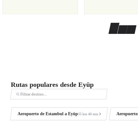
Rutas populares desde Eyüp
Aeropuerto de Estambul a Eyüp
Aeropuerto
35 km
40 min
·