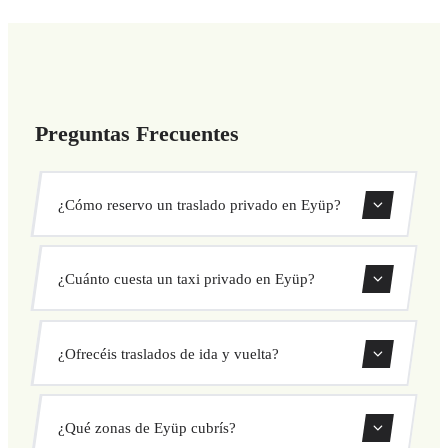
Preguntas Frecuentes
¿Cómo reservo un traslado privado en Eyüp?
Usa nuestro formulario de reserva para buscar y confirmar
¿Cuánto cuesta un taxi privado en Eyüp?
tu traslado al instante. Elige recogida y destino, selecciona
tu vehículo y confirma a precio fijo.
Nuestros traslados privados en Eyüp tienen precio fijo
¿Ofrecéis traslados de ida y vuelta?
cerrado antes de salir. Sin cargos ocultos ni sorpresas.
Consulta tu precio al instante en el formulario.
Sí, puedes reservar traslados de solo ida o ida y vuelta
¿Qué zonas de Eyüp cubrís?
directamente desde nuestro sistema de reservas.