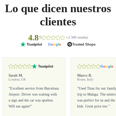
Lo que dicen nuestros
clientes
4.8
/5
+2.500 reseñas
G
o
o
g
l
e
Trusted Shops
Trustpilot
G
o
o
g
l
e
Trustpilot
Sarah M.
Marco R.
London, UK
Rome, Italy
“
Excellent service from Barcelona
“
Used Titan for our famil
Airport. Driver was waiting with
trip to Malaga. The miniv
a sign and the car was spotless.
was perfect for us and the
Will use again!
”
kids. Great price too.
”