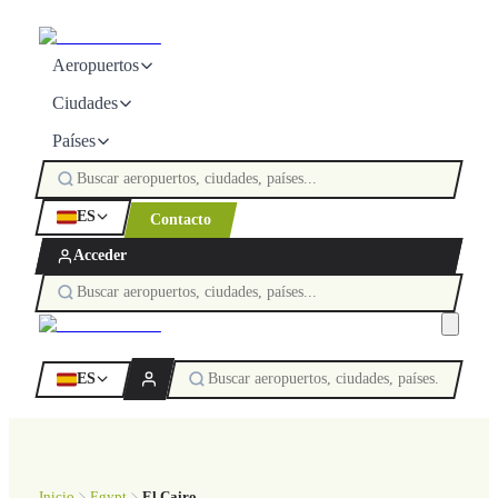
Aeropuertos
Ciudades
Países
ES
Contacto
Acceder
ES
Inicio
Egypt
El Cairo