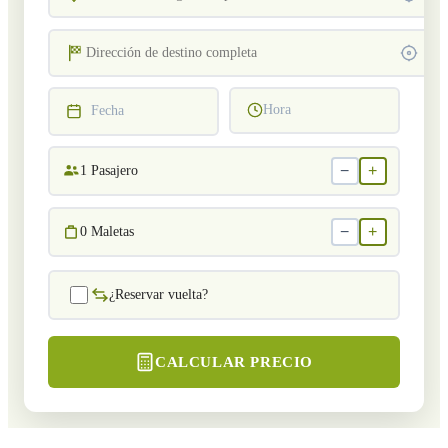
Hora
Fecha
−
+
1
Pasajero
−
+
0
Maletas
¿Reservar vuelta?
CALCULAR PRECIO