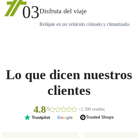
03
Disfruta del viaje
Relájate en un vehículo cómodo y climatizado.
Lo que dicen nuestros
clientes
4.8
/5
+2.500 reseñas
G
o
o
g
l
e
Trusted Shops
Trustpilot