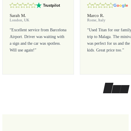
G
o
o
g
l
e
Trustpilot
Sarah M.
Marco R.
London, UK
Rome, Italy
“
Excellent service from Barcelona
“
Used Titan for our famil
Airport. Driver was waiting with
trip to Malaga. The miniv
a sign and the car was spotless.
was perfect for us and the
Will use again!
”
kids. Great price too.
”