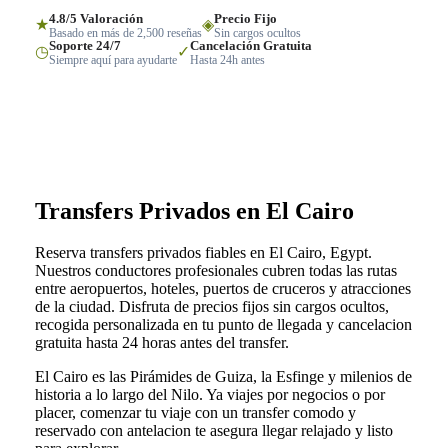
4.8/5 Valoración
Precio Fijo
★
◈
Basado en más de 2,500 reseñas
Sin cargos ocultos
Soporte 24/7
Cancelación Gratuita
◷
✓
Siempre aquí para ayudarte
Hasta 24h antes
Transfers Privados en El Cairo
Reserva transfers privados fiables en El Cairo, Egypt.
Nuestros conductores profesionales cubren todas las rutas
entre aeropuertos, hoteles, puertos de cruceros y atracciones
de la ciudad. Disfruta de precios fijos sin cargos ocultos,
recogida personalizada en tu punto de llegada y cancelacion
gratuita hasta 24 horas antes del transfer.
El Cairo es las Pirámides de Guiza, la Esfinge y milenios de
historia a lo largo del Nilo. Ya viajes por negocios o por
placer, comenzar tu viaje con un transfer comodo y
reservado con antelacion te asegura llegar relajado y listo