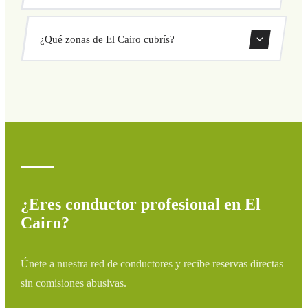
Consulta tu precio al instante en el formulario.
Sí, puedes reservar traslados de solo ida o ida y vuelta
¿Qué zonas de El Cairo cubrís?
directamente desde nuestro sistema de reservas.
Cubrimos todas las zonas de El Cairo y alrededores:
aeropuertos, puertos, estaciones de tren y hoteles. Si tu
destino no aparece, contáctanos para un presupuesto
personalizado.
¿Eres conductor profesional en El
Cairo?
Únete a nuestra red de conductores y recibe reservas directas
sin comisiones abusivas.