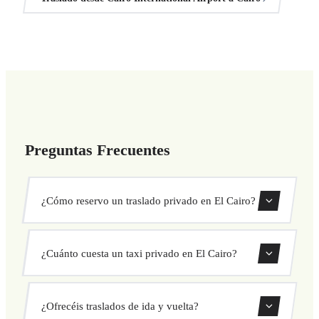
Preguntas Frecuentes
¿Cómo reservo un traslado privado en El Cairo?
Usa nuestro formulario de reserva para buscar y confirmar
¿Cuánto cuesta un taxi privado en El Cairo?
tu traslado al instante. Elige recogida y destino, selecciona
tu vehículo y confirma a precio fijo.
Nuestros traslados privados en El Cairo tienen precio fijo
¿Ofrecéis traslados de ida y vuelta?
cerrado antes de salir. Sin cargos ocultos ni sorpresas.